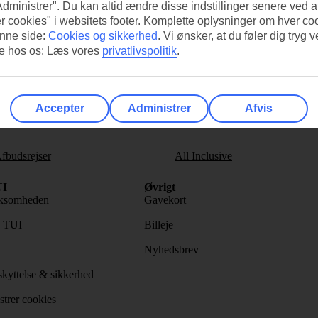
Administrer". Du kan altid ændre disse indstillinger senere ved a
r cookies" i websitets footer. Komplette oplysninger om hver co
nne side:
Cookies og sikkerhed
.
Vi ønsker, at du føler dig tryg v
re hos os: Læs vores
privatlivspolitik
.
s nyhedsbrev
>
Accepter
Administrer
Afvis
fbudsrejser
All Inclusive
I
Øvrigt
ksomheden
Gavekort
s TUI
Billeje
Nyhedsbrev
kyttelse & sikkerhed
trer cookies