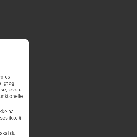
vores
ligt og
se, levere
unktionelle
ikke på
es ikke til
 skal du