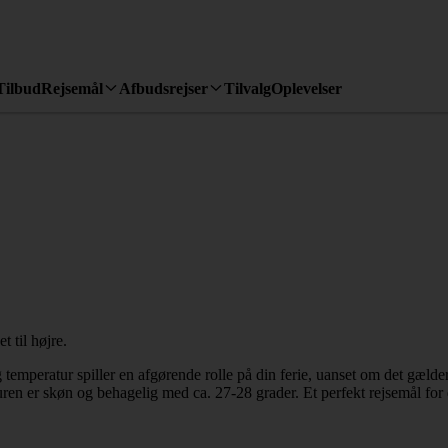
Tilbud
Rejsemål
Afbudsrejser
Tilvalg
Oplevelser
g temperatur spiller en afgørende rolle på din ferie, uanset om det gæld
ren er skøn og behagelig med ca. 27-28 grader. Et perfekt rejsemål for 