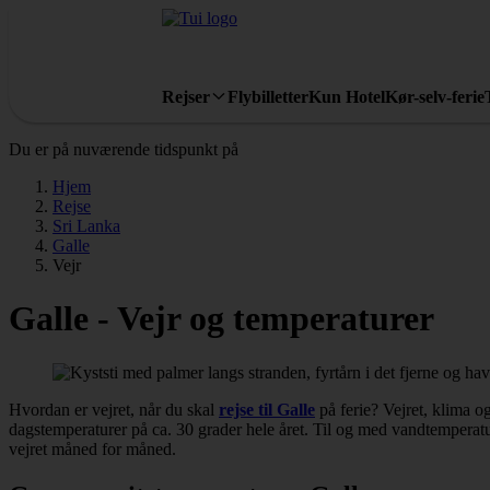
Rejser
Flybilletter
Kun Hotel
Kør-selv-ferie
Du er på nuværende tidspunkt på
Hjem
Rejse
Sri Lanka
Galle
Vejr
Galle - Vejr og temperaturer
Hvordan er vejret, når du skal
rejse til Galle
på ferie? Vejret, klima o
dagstemperaturer på ca. 30 grader hele året. Til og med vandtemperatu
vejret måned for måned.