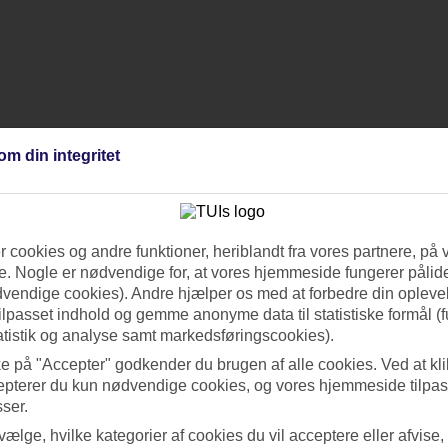
om din integritet
 cookies og andre funktioner, heriblandt fra vores partnere, på 
. Nogle er nødvendige for, at vores hjemmeside fungerer pålide
dvendige cookies). Andre hjælper os med at forbedre din oplevel
tilpasset indhold og gemme anonyme data til statistiske formål (f
atistik og analyse samt markedsføringscookies).
ke på "Accepter" godkender du brugen af alle cookies. Ved at kl
epterer du kun nødvendige cookies, og vores hjemmeside tilpass
sser.
 vælge, hvilke kategorier af cookies du vil acceptere eller afvise,