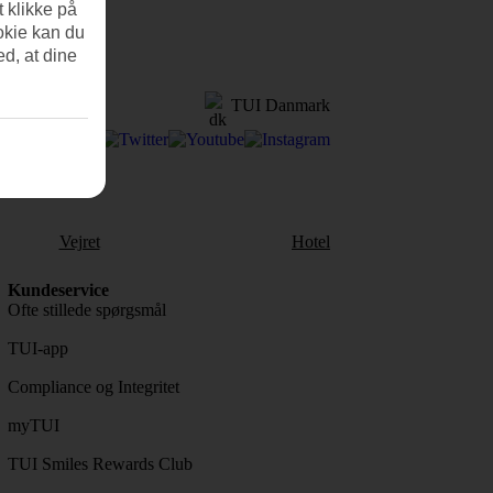
t klikke på
okie kan du
ed, at dine
TUI Danmark
Vejret
Hotel
Kundeservice
Ofte stillede spørgsmål
TUI-app
Compliance og Integritet
myTUI
TUI Smiles Rewards Club