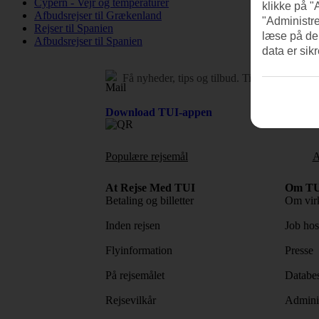
Cypern - Vejr og temperaturer
klikke på "
Afbudsrejser til Grækenland
"Administre
Rejser til Spanien
læse på de
Afbudsrejser til Spanien
data er sik
Få nyheder, tips og tilbud.
Tilmeld dig vore
Download TUI-appen
Populære rejsemål
A
At Rejse Med TUI
Om TU
Betaling og billetter
Om vir
Inden rejsen
Job ho
Flyinformation
Presse
På rejsemålet
Databes
Rejsevilkår
Adminis