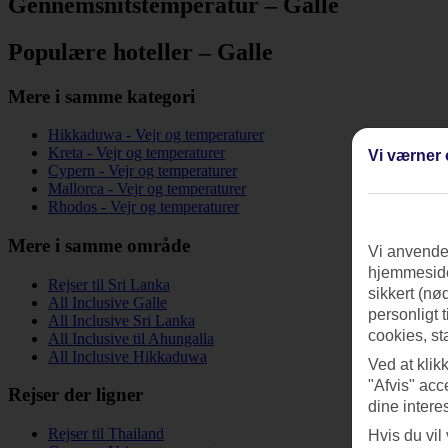
Gennemsnitstemperatur – Galle
Populære hoteller – Galle
Mere i samme kategori
Hikkaduwa - Vejr og temperaturer
Kreta - Vejr og temperaturer
Vi værner 
Cypern - Vejr og temperaturer
Mallorca - Vejr og temperaturer
Rhodos - Vejr og temperaturer
Mere i samme område
Vi anvender
hjemmeside
Rejser til Sri Lanka
sikkert (nø
All Inclusive Galle
personligt 
All Inclusive Sri Lanka
cookies, st
All Inclusive til Ahungalla
All Inclusive Hikkaduwa
Ved at klik
"Afvis" acc
Rejser der ligner
dine intere
Rejser til Thailand
Hvis du vil