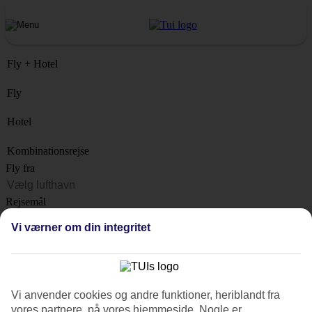
Fly + Hotel
Fly
Hotel
Kombinationsrejse
Fly fra
Rejsemål
Liste
Vi værner om din integritet
Hvornår?
Hvor længe?
1 uge
Vi anvender cookies og andre funktioner, heriblandt fra
Antal rejsende
vores partnere, på vores hjemmeside. Nogle er