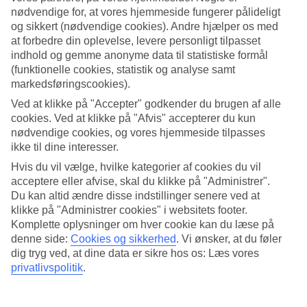
nødvendige for, at vores hjemmeside fungerer pålideligt
Søg
og sikkert (nødvendige cookies). Andre hjælper os med
at forbedre din oplevelse, levere personligt tilpasset
indhold og gemme anonyme data til statistiske formål
(funktionelle cookies, statistik og analyse samt
Du er på nuværende tidspunkt på
markedsføringscookies).
Ved at klikke på "Accepter" godkender du brugen af alle
Hjem
cookies. Ved at klikke på "Afvis" accepterer du kun
Rejse
Sri Lanka
nødvendige cookies, og vores hjemmeside tilpasses
All Inclusive
ikke til dine interesser.
Hvis du vil vælge, hvilke kategorier af cookies du vil
All Inclusive Sri Lanka
acceptere eller afvise, skal du klikke på "Administrer".
Du kan altid ændre disse indstillinger senere ved at
klikke på "Administrer cookies" i websitets footer.
Vores All Inclusive hoteller er perfekte til dig, der vil spise og drikke
godt på ferien - uden at skulle tænke på regningen. Charterrejser
Komplette oplysninger om hver cookie kan du læse på
med All Inclusive betyder, at alle måltider er betalt på forhånd, og
denne side:
Cookies og sikkerhed
.
Vi ønsker, at du føler
både voksne og børn kan tage for sig af mad, drikke, is og lækkerier
dig tryg ved, at dine data er sikre hos os: Læs vores
uden begrænsninger. Book en
rejse til Sri Lanka
og få en
privatlivspolitik
.
afslappende ferie, hvor alle i familien kan spise det, de bedst kan
lide!