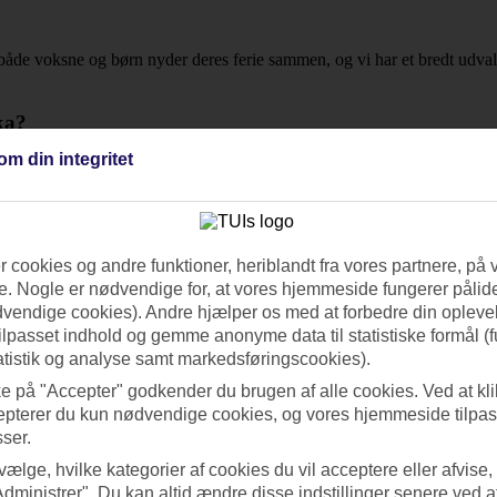
t både voksne og børn nyder deres ferie sammen, og vi har et bredt udva
ka?
om din integritet
ion og rejselængde for at tilpasse rejsen til dine behov og finde den bedst
 Sri Lanka?
tiden. Du kan finde opdateret information om udvalget af destinationer fo
 cookies og andre funktioner, heriblandt fra vores partnere, på 
passer bedst til dine behov.
. Nogle er nødvendige for, at vores hjemmeside fungerer pålide
dvendige cookies). Andre hjælper os med at forbedre din oplevel
tilpasset indhold og gemme anonyme data til statistiske formål (f
y. Nogle gange kan du finde afbudsrejser med All Inclusive, hvor alle mål
atistik og analyse samt markedsføringscookies).
wet. Den endelige pris vil først blive bekræftet i slutningen af reserv
ke på "Accepter" godkender du brugen af alle cookies. Ved at kl
epterer du kun nødvendige cookies, og vores hjemmeside tilpass
sser.
 vælge, hvilke kategorier af cookies du vil acceptere eller afvise,
Administrer". Du kan altid ændre disse indstillinger senere ved a