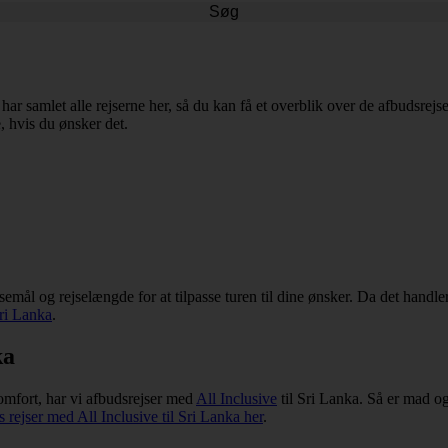
Søg
 har samlet alle rejserne her, så du kan få et overblik over de afbudsrejs
e, hvis du ønsker det.
jsemål og rejselængde for at tilpasse turen til dine ønsker. Da det handl
Sri Lanka
.
ka
komfort, har vi afbudsrejser med
All Inclusive
til Sri Lanka. Så er mad o
s rejser med All Inclusive til Sri Lanka her
.