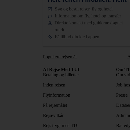
Søg og bestil rejser, fly og hotel
Information om fly, hotel og transfer
Direkte kontakt med guiderne døgnet
rundt
Få tilbud direkte i appen
Populære rejsemål
A
At Rejse Med TUI
Om TU
Betaling og billetter
Om vir
Inden rejsen
Job ho
Flyinformation
Presse
På rejsemålet
Databes
Rejsevilkår
Adminis
Rejs trygt med TUI
Bæredy