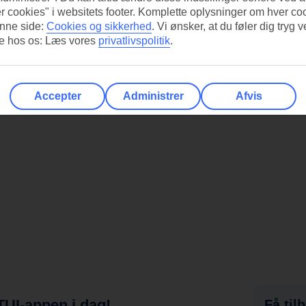
r cookies" i websitets footer. Komplette oplysninger om hver co
nne side:
Cookies og sikkerhed
.
Vi ønsker, at du føler dig tryg v
re hos os: Læs vores
privatlivspolitik
.
Accepter
Administrer
Afvis
UI-appen i dag!
Få til