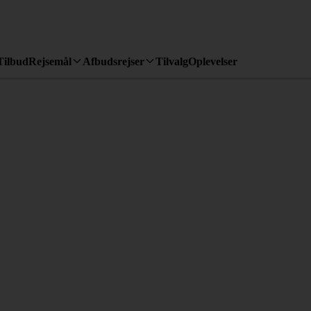
Tilbud
Rejsemål
Afbudsrejser
Tilvalg
Oplevelser