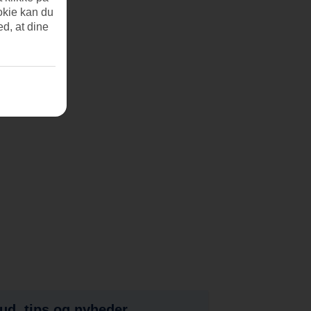
okie kan du
ed, at dine
bud, tips og nyheder