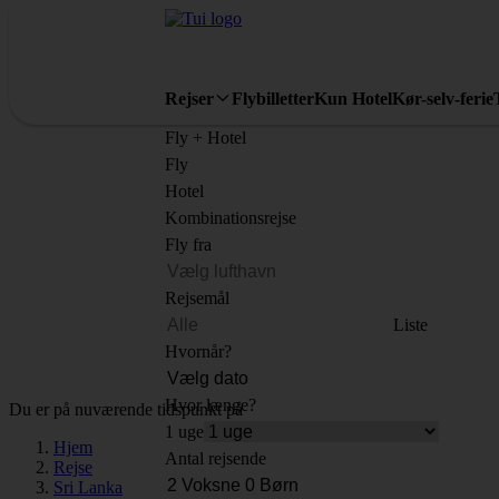
Rejser
Flybilletter
Kun Hotel
Kør-selv-ferie
Fly + Hotel
Fly
Hotel
Kombinationsrejse
Fly fra
Rejsemål
Liste
Hvornår?
Hvor længe?
Du er på nuværende tidspunkt på
1 uge
Hjem
Antal rejsende
Rejse
Sri Lanka