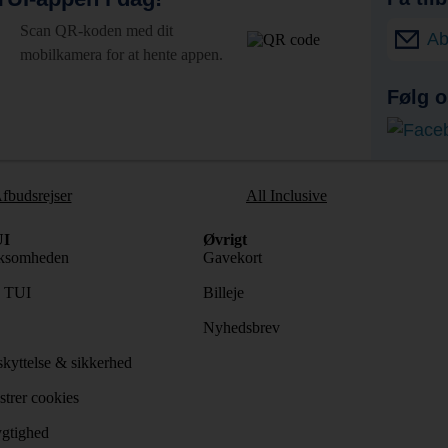
Scan QR-koden med dit
Ab
mobilkamera for at hente appen.
Følg o
fbudsrejser
All Inclusive
I
Øvrigt
ksomheden
Gavekort
s TUI
Billeje
Nyhedsbrev
kyttelse & sikkerhed
trer cookies
gtighed