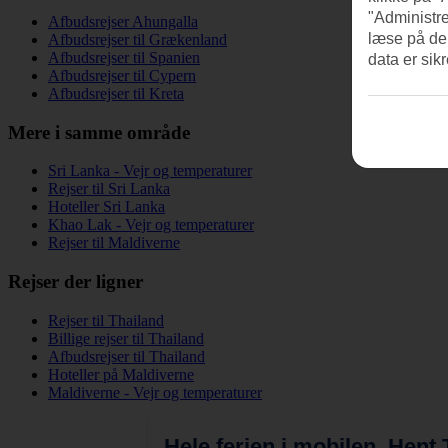
"Administre
Afbudsrejser Ahungalla
læse på de
Afbudsrejser til Grækenland
Afbudsrejser til Spanien
data er sik
Afbudsrejser til Cypern
Afbudsrejser til Kreta
Mere i samme område
Sri Lanka - Vejr og temperaturer
Rejser til Sri Lanka
Hoteller Sri Lanka
Khao Lak - Vejr og temperaturer
Rejser til Maldiverne
Rejser der ligner
Rejser til Thailand
Billige rejser til Thailand
Afbudsrejser til Thailand
Hoteller på Maldiverne
Maldiverne - Vejr og temperaturer
Hele ferien i mobilen.
Hent T