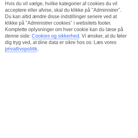
Hyggeligt poolområde
Hvis du vil vælge, hvilke kategorier af cookies du vil
acceptere eller afvise, skal du klikke på "Administrer".
Hotellet har et lille hyggeligt poolområde med opvarmet pool, der er
Du kan altid ændre disse indstillinger senere ved at
omgivet af solstole og palmer. Her er også en børnepool.
klikke på "Administrer cookies" i websitets footer.
Komplette oplysninger om hver cookie kan du læse på
Bestil morgenmad som tilvalg
denne side:
Cookies og sikkerhed
.
Vi ønsker, at du føler
dig tryg ved, at dine data er sikre hos os: Læs vores
Morgenmad kan bestilles som tilvalg. Hvis du vil tilberede dine
privatlivspolitik
.
måltider selv, er der et supermarked i nærheden.
Vigtig information
I nærheden af hotellet udføres der et eksternt byggearbejde i
forbindelse med opførelsen af en ny beboelsesbygning.
Byggearbejdet kan forårsage let til lejlighedsvis højere støj i
hotelområdet. Arbejdet forventes at fortsætte indtil 30/9 2026.
Antal lejligheder : 94
Kort om hotellet
Til strand/badning
1.4 km
Udendørspool/Børnepool