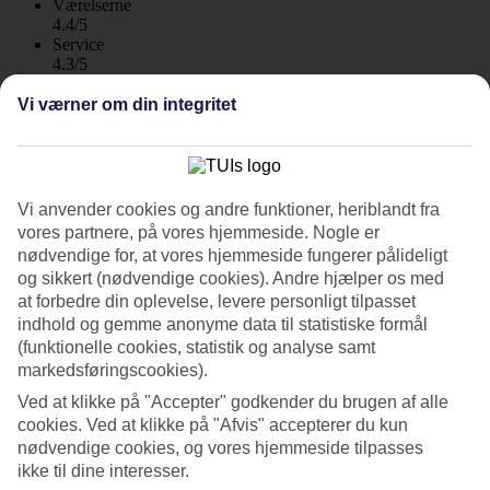
Værelserne
4.4/5
Service
4.3/5
Søvnkvalitet
4.2/5
Vi værner om din integritet
Standard
4.1/5
Om hotellet
Vi anvender cookies og andre funktioner, heriblandt fra
vores partnere, på vores hjemmeside. Nogle er
3*
Officiel kategori
nødvendige for, at vores hjemmeside fungerer pålideligt
WiFi
og sikkert (nødvendige cookies). Andre hjælper os med
at forbedre din oplevelse, levere personligt tilpasset
God beliggenhed og hyggeligt poolområde
indhold og gemme anonyme data til statistiske formål
(funktionelle cookies, statistik og analyse samt
Ohasis Boutique Suites ligger højt i Los Cristianos roligere del, cirka
markedsføringscookies).
15 minutters gang fra stranden. Du bor også i gåafstand til centrum
og havnen. Ved havet er der flere hyggelige restauranter og barer.
Ved at klikke på "Accepter" godkender du brugen af alle
cookies. Ved at klikke på "Afvis" accepterer du kun
På Ohasis Boutique Suites bor du i lejligheder, som har et moderne
nødvendige cookies, og vores hjemmeside tilpasses
skandinavisk design og badeværelserne med regnbruser.
ikke til dine interesser.