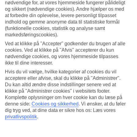
nødvendige for, at vores hjemmeside fungerer pålideligt
og sikkert (nødvendige cookies). Andre hjælper os med
Søg
at forbedre din oplevelse, levere personligt tilpasset
indhold og gemme anonyme data til statistiske formål
(funktionelle cookies, statistik og analyse samt
markedsføringscookies).
Du er på nuværende tidspunkt på
Ved at klikke på "Accepter" godkender du brugen af alle
Hjem
cookies. Ved at klikke på "Afvis" accepterer du kun
Rejse
nødvendige cookies, og vores hjemmeside tilpasses
Spanien
ikke til dine interesser.
De Kanariske Øer
Tenerife
Hvis du vil vælge, hvilke kategorier af cookies du vil
Callao Salvaje
acceptere eller afvise, skal du klikke på "Administrer".
All Inclusive
Du kan altid ændre disse indstillinger senere ved at
klikke på "Administrer cookies" i websitets footer.
All Inclusive Callao Salvaje
Komplette oplysninger om hver cookie kan du læse på
denne side:
Cookies og sikkerhed
.
Vi ønsker, at du føler
En
All Inclusive-rejse til Callao Salvaje
på det sydvestlige
dig tryg ved, at dine data er sikre hos os: Læs vores
Tenerife
er et glimrende valg til dig, der ønsker en ekstra
privatlivspolitik
.
afslappende ferie. I All Inclusive indgår mad og drikke, både nemt
og bekvemt, og så skal du ikke spekulere over regningen. På visse
hoteller indgår All Inclusive i rejsens pris, mens du på andre kan