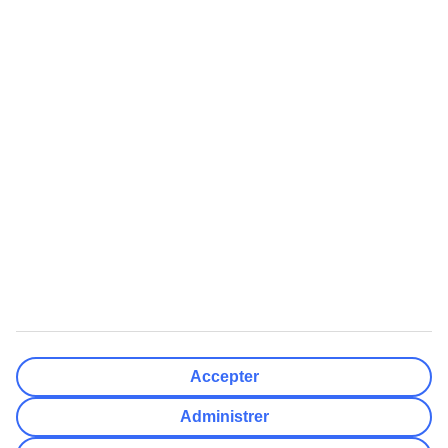
Færdig
Rejsemål
Nulstil
Færdig
Afrejsedato
Ma
Ti
On
To
Fr
Lø
Sø
Hvor fleksibel er din afrejsedato?
Kun valgt dato
+/- 3 Dage
+/- 7 Dage
+/- 14 Dage
Nulstil
Færdig
Antal rejsende
Antal værelser
Vælg for mig
Accepter
Voksne
2
Administrer
Børn (0-17)
0