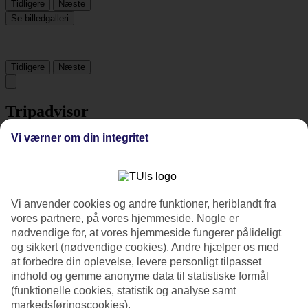
Tidligere
Næste
Se billedgalleri
Tidligere
Næste
Tripadvisor
Vi værner om din integritet
3.3/5
Vurdering af
3.3 / 5
fra
51 anmeldelser
Renlighed
Vi anvender cookies og andre funktioner, heriblandt fra
3.3/5
vores partnere, på vores hjemmeside. Nogle er
Beliggenhed
nødvendige for, at vores hjemmeside fungerer pålideligt
4.1/5
og sikkert (nødvendige cookies). Andre hjælper os med
Værelserne
3.2/5
at forbedre din oplevelse, levere personligt tilpasset
Service
indhold og gemme anonyme data til statistiske formål
3.2/5
(funktionelle cookies, statistik og analyse samt
Søvnkvalitet
markedsføringscookies).