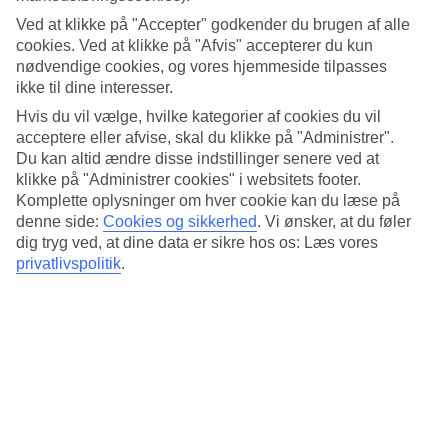
3.8/5
Standard
Ved at klikke på "Accepter" godkender du brugen af alle
3.7/5
cookies. Ved at klikke på "Afvis" accepterer du kun
nødvendige cookies, og vores hjemmeside tilpasses
Om hotellet
ikke til dine interesser.
Hvis du vil vælge, hvilke kategorier af cookies du vil
3*
acceptere eller afvise, skal du klikke på "Administrer".
Officiel kategori
Du kan altid ændre disse indstillinger senere ved at
Det 3-stjernede hotel THB Dos Playas i Cala Ratjada er et hotel
klikke på "Administrer cookies" i websitets footer.
med bar, morgenmadsbuffet og WiFi. På hotellet kan du nyde
Komplette oplysninger om hver cookie kan du læse på
massage. Der er parkeringsmuligheder i omådet. Hotellet blev senest
denne side:
Cookies og sikkerhed
.
Vi ønsker, at du føler
renoveret år 2014. Følgende kreditkort accepteres på hotellet:
dig tryg ved, at dine data er sikre hos os: Læs vores
Mastercard og Visa.
privatlivspolitik
.
Kort om hotellet
Til strand/badning
200 m
Udendørspool
Ja
Restaurant/Bar
Ja/Ja
Transfertid