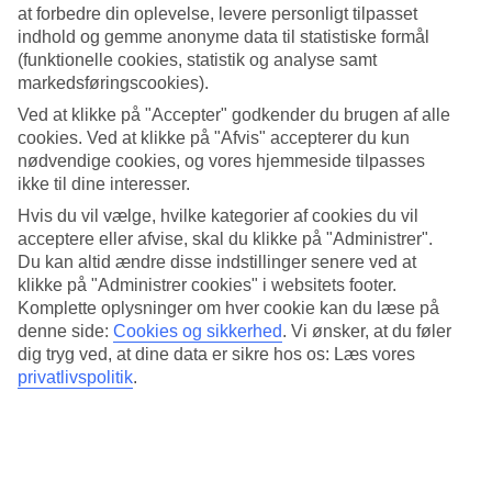
4.3/5
at forbedre din oplevelse, levere personligt tilpasset
Søvnkvalitet
indhold og gemme anonyme data til statistiske formål
4/5
(funktionelle cookies, statistik og analyse samt
Standard
markedsføringscookies).
3.9/5
Ved at klikke på "Accepter" godkender du brugen af alle
Om hotellet
cookies. Ved at klikke på "Afvis" accepterer du kun
nødvendige cookies, og vores hjemmeside tilpasses
4*
ikke til dine interesser.
Officiel kategori
Hvis du vil vælge, hvilke kategorier af cookies du vil
Det 4-stjernede hotel Hotel und Spa S'Entrador Playa i Cala Ratjada
acceptere eller afvise, skal du klikke på "Administrer".
er et hotel med bar, morgenmadsbuffet og WiFi. På hotellet kan du
Du kan altid ændre disse indstillinger senere ved at
nyde Både massage og sauna. hvis børnene er med findes der
klikke på "Administrer cookies" i websitets footer.
børneklub/miniklub, børnepool, familieværelse og legeplads. Der er
Komplette oplysninger om hver cookie kan du læse på
parkeringsmuligheder i omådet. Hotellet blev senest renoveret år
denne side:
Cookies og sikkerhed
.
Vi ønsker, at du føler
2021. Følgende kreditkort accepteres på hotellet: American Express,
Diners Club, EC Maestro, Mastercard og Visa.
dig tryg ved, at dine data er sikre hos os: Læs vores
privatlivspolitik
.
Kort om hotellet
Til strand/badning
100 m
Udendørspool/Børnepool