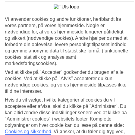
Søg
Vi anvender cookies og andre funktioner, heriblandt fra
vores partnere, på vores hjemmeside. Nogle er
nødvendige for, at vores hjemmeside fungerer pålideligt
Du er på nuværende tidspunkt på
og sikkert (nødvendige cookies). Andre hjælper os med at
forbedre din oplevelse, levere personligt tilpasset indhold
Hjem
og gemme anonyme data til statistiske formål (funktionelle
Rejse
cookies, statistik og analyse samt
Spanien
Mallorca
markedsføringscookies).
Cala Mayor
Ved at klikke på "Accepter" godkender du brugen af alle
All Inclusive
cookies. Ved at klikke på "Afvis" accepterer du kun
nødvendige cookies, og vores hjemmeside tilpasses ikke
Kæmpe rejseoutlet
til dine interesser.
Gør et kup »
Hvis du vil vælge, hvilke kategorier af cookies du vil
acceptere eller afvise, skal du klikke på "Administrer". Du
All Inclusive i Cala Mayor
kan altid ændre disse indstillinger senere ved at klikke på
"Administrer cookies" i websitets footer. Komplette
oplysninger om hver cookie kan du læse på denne side:
Vores All Inclusive-hoteller i
Cala Mayor
er perfekte til dig, der vil
Cookies og sikkerhed
.
Vi ønsker, at du føler dig tryg ved,
spise og drikke godt på ferien – uden at skulle tænke på regningen.