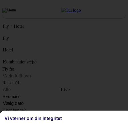
Fly + Hotel
Fly
Hotel
Kombinationsrejse
Fly fra
Rejsemål
Liste
Hvornår?
Hvor længe?
1 uge
Vi værner om din integritet
Antal rejsende