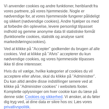
Vi anvender cookies og andre funktioner, heriblandt fra
Søg
vores partnere, på vores hjemmeside. Nogle er
nødvendige for, at vores hjemmeside fungerer pålideligt
og sikkert (nødvendige cookies). Andre hjælper os med
at forbedre din oplevelse, levere personligt tilpasset
Du er på nuværende tidspunkt på
indhold og gemme anonyme data til statistiske formål
(funktionelle cookies, statistik og analyse samt
Hjem
markedsføringscookies).
Rejse
Spanien
Ved at klikke på "Accepter" godkender du brugen af alle
Lanzarote
cookies. Ved at klikke på "Afvis" accepterer du kun
All Inclusive
nødvendige cookies, og vores hjemmeside tilpasses
ikke til dine interesser.
All Inclusive på Lanzarote
Hvis du vil vælge, hvilke kategorier af cookies du vil
acceptere eller afvise, skal du klikke på "Administrer".
Vores
All Inclusive rejser
er det perfekte valg til dig, der vil nyde
Du kan altid ændre disse indstillinger senere ved at
lækker mad og drikkevarer på hotellet uden at bekymre dig om
klikke på "Administrer cookies" i websitets footer.
regningen. Læs mere om All Inclusive, når du bestiller en
rejse til
Komplette oplysninger om hver cookie kan du læse på
Lanzarote
.
denne side:
Cookies og sikkerhed
.
Vi ønsker, at du føler
dig tryg ved, at dine data er sikre hos os: Læs vores
privatlivspolitik
.
Rejser til Lanzarote med All Inclusive er det perfekte valg til dig, der