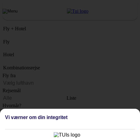
Fly + Hotel
Fly
Hotel
Kombinationsrejse
Fly fra
Rejsemål
Liste
Hvornår?
Vi værner om din integritet
Hvor længe?
1 uge
Antal rejsende