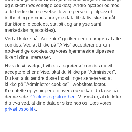
og sikkert (nødvendige cookies). Andre hjælper os med
Søg
at forbedre din oplevelse, levere personligt tilpasset
indhold og gemme anonyme data til statistiske formål
(funktionelle cookies, statistik og analyse samt
markedsføringscookies).
Du er på nuværende tidspunkt på
Ved at klikke på "Accepter" godkender du brugen af alle
cookies. Ved at klikke på "Afvis" accepterer du kun
Hjem
Rejse
nødvendige cookies, og vores hjemmeside tilpasses
Spanien
ikke til dine interesser.
Ibiza
Hvis du vil vælge, hvilke kategorier af cookies du vil
San Antonio
All Inclusive
acceptere eller afvise, skal du klikke på "Administrer".
Du kan altid ændre disse indstillinger senere ved at
All Inclusive San Antonio
klikke på "Administrer cookies" i websitets footer.
Komplette oplysninger om hver cookie kan du læse på
denne side:
Cookies og sikkerhed
.
Vi ønsker, at du føler
I
San Antonio
på Ibiza findes der et stort udvalg af restauranter og
dig tryg ved, at dine data er sikre hos os: Læs vores
kun få hoteller tilbyder All Inclusive. For et større udvalg anbefaler
privatlivspolitik
.
vi, at du kigger på vores sider med
All Inclusive-hoteller på Ibiza
.
Mere i samme kategori