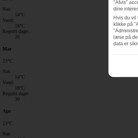
"Afvis" acc
dine intere
Nat:
14
°C
Hvis du vil
Vand:
klikke på "
18
°C
"Administre
Regnfri dage:
26
læse på de
data er sik
Mar
23
°
C
Nat:
14
°C
Vand:
18
°C
Regnfri dage:
30
Apr
23
°
C
Nat: