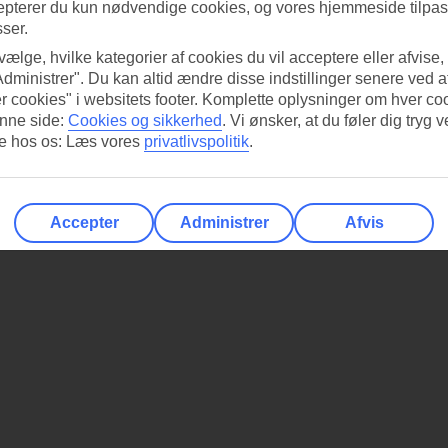
epterer du kun nødvendige cookies, og vores hjemmeside tilpass
sser.
 vælge, hvilke kategorier af cookies du vil acceptere eller afvise,
Administrer". Du kan altid ændre disse indstillinger senere ved a
r cookies" i websitets footer. Komplette oplysninger om hver co
nne side:
Cookies og sikkerhed
.
Vi ønsker, at du føler dig tryg v
re hos os: Læs vores
privatlivspolitik
.
Accepter
Administrer
Afvis