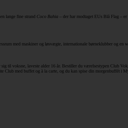
den lange fine strand
Coco Bahia
– der har modtaget EUs Blå Flag – er 
tnessrum med maskiner og løsvægte, internationale børneklubber og en w
sig til voksne, laveste alder 16 år. Bestiller du værelsestypen Club V
te Club med buffet og à la carte, og du kan spise din morgenbuffét i 