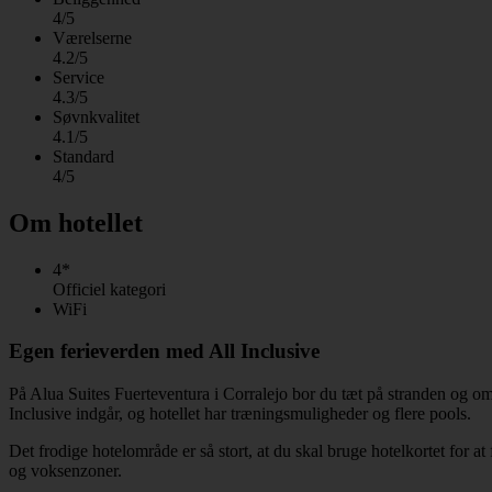
4/5
Værelserne
4.2/5
Service
4.3/5
Søvnkvalitet
4.1/5
Standard
4/5
Om hotellet
4*
Officiel kategori
WiFi
Egen ferieverden med All Inclusive
På Alua Suites Fuerteventura i Corralejo bor du tæt på stranden og omgi
Inclusive indgår, og hotellet har træningsmuligheder og flere pools.
Det frodige hotelområde er så stort, at du skal bruge hotelkortet for at
og voksenzoner.