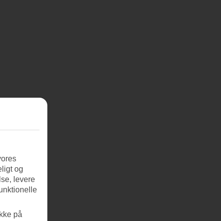
vores
ligt og
se, levere
unktionelle
ikke på