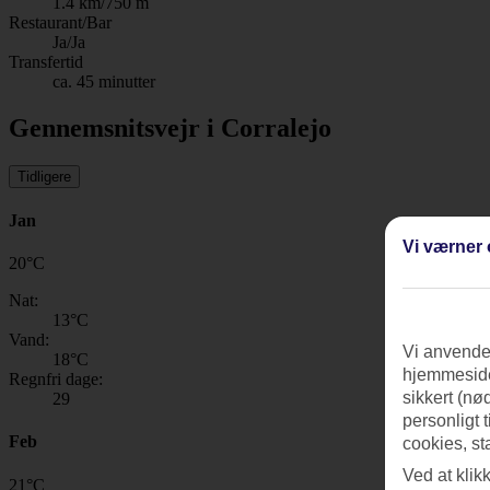
1.4 km/750 m
Restaurant/Bar
Ja/Ja
Transfertid
ca. 45 minutter
Gennemsnitsvejr i Corralejo
Tidligere
Jan
Vi værner 
20
°
C
Nat:
13
°C
Vand:
Vi anvender
18
°C
hjemmeside
Regnfri dage:
sikkert (nø
29
personligt 
Feb
cookies, st
Ved at klik
21
°
C