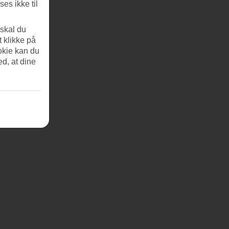
es ikke til
 skal du
t klikke på
okie kan du
ed, at dine