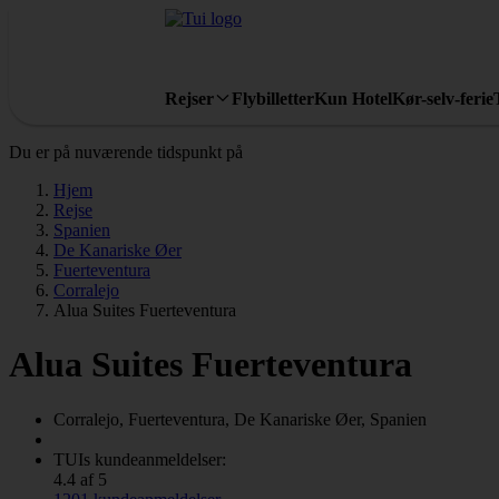
Rejser
Flybilletter
Kun Hotel
Kør-selv-ferie
Du er på nuværende tidspunkt på
Hjem
Rejse
Spanien
De Kanariske Øer
Fuerteventura
Corralejo
Alua Suites Fuerteventura
Alua Suites Fuerteventura
Corralejo, Fuerteventura, De Kanariske Øer, Spanien
TUIs kundeanmeldelser:
4.4 af 5