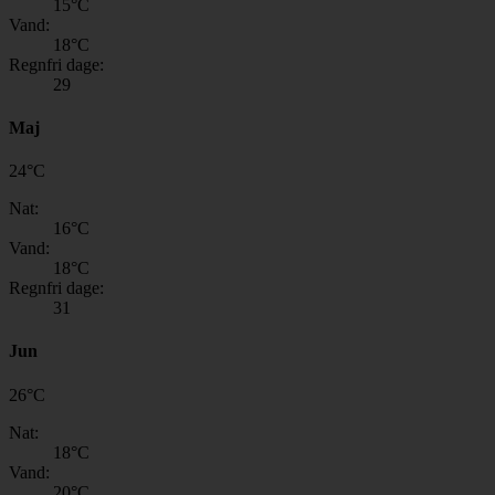
15
°C
Vand:
18
°C
Regnfri dage:
29
Maj
24
°
C
Nat:
16
°C
Vand:
18
°C
Regnfri dage:
31
Jun
26
°
C
Nat:
18
°C
Vand:
20
°C