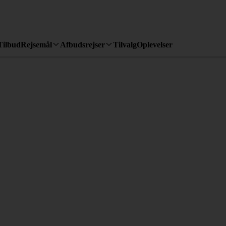
Tilbud
Rejsemål
Afbudsrejser
Tilvalg
Oplevelser