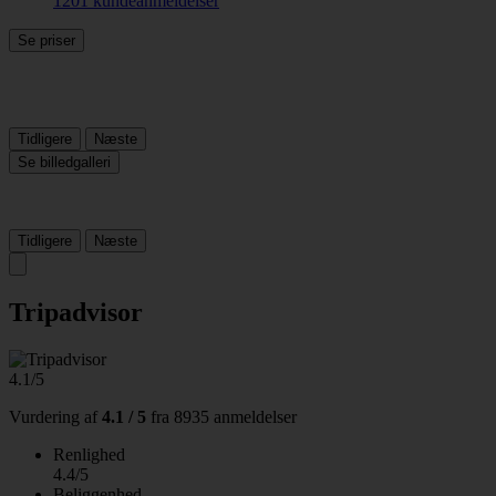
1201 kundeanmeldelser
Se priser
Tidligere
Næste
Se billedgalleri
Tidligere
Næste
Tripadvisor
4.1/5
Vurdering af
4.1 / 5
fra
8935 anmeldelser
Renlighed
4.4/5
Beliggenhed