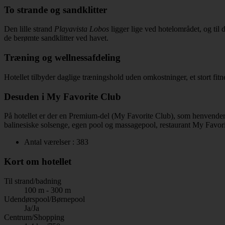
To strande og sandklitter
Den lille strand
Playavista Lobos
ligger lige ved hotelområdet, og til 
de berømte sandklitter ved havet.
Træning og wellnessafdeling
Hotellet tilbyder daglige træningshold uden omkostninger, et stort fi
Desuden i My Favorite Club
På hotellet er der en Premium-del (My Favorite Club), som henvender 
balinesiske solsenge, egen pool og massagepool, restaurant My Favori
Antal værelser : 383
Kort om hotellet
Til strand/badning
100 m - 300 m
Udendørspool/Børnepool
Ja/Ja
Centrum/Shopping