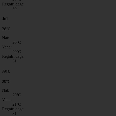
Regnfri dage:
30
Jul
28
°
C
Nat:
20
°C
Vand:
20
°C
Regnfri dage:
31
Aug
29
°
C
Nat:
20
°C
Vand:
21
°C
Regnfri dage:
31