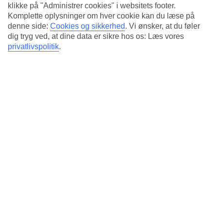
4.3/5
klikke på "Administrer cookies" i websitets footer.
Standard
Komplette oplysninger om hver cookie kan du læse på
4.3/5
denne side:
Cookies og sikkerhed
.
Vi ønsker, at du føler
dig tryg ved, at dine data er sikre hos os: Læs vores
Om hotellet
privatlivspolitik
.
3*
Officiel kategori
Det 3-stjernede hotel Best Mediterráneo i Salou er et hotel med bar,
morgenmadsbuffet og WiFi. hvis børnene er med findes der
børneklub/miniklub, børnepool og legeplads. Der er
parkeringsmuligheder i omådet. Hotellet blev senest renoveret år
2020. Følgende kreditkort accepteres på hotellet: American Express,
Mastercard og Visa.
Kort om hotellet
Til strand/badning
450 m
Udendørspool
Ja
Restaurant/Bar
Ja/Ja