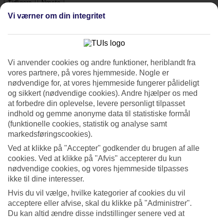
Tidligere
Næste
Se billedgalleri
Vi værner om din integritet
Tidligere
Næste
Vi anvender cookies og andre funktioner, heriblandt fra
vores partnere, på vores hjemmeside. Nogle er
Tripadvisor
nødvendige for, at vores hjemmeside fungerer pålideligt
og sikkert (nødvendige cookies). Andre hjælper os med
at forbedre din oplevelse, levere personligt tilpasset
4/5
indhold og gemme anonyme data til statistiske formål
(funktionelle cookies, statistik og analyse samt
Vurdering af
4 / 5
fra
653 anmeldelser
markedsføringscookies).
Renlighed
Ved at klikke på "Accepter" godkender du brugen af alle
4.5/5
cookies. Ved at klikke på "Afvis" accepterer du kun
Beliggenhed
4.5/5
nødvendige cookies, og vores hjemmeside tilpasses
Værelserne
ikke til dine interesser.
4.2/5
Hvis du vil vælge, hvilke kategorier af cookies du vil
Service
4.3/5
acceptere eller afvise, skal du klikke på "Administrer".
Søvnkvalitet
Du kan altid ændre disse indstillinger senere ved at