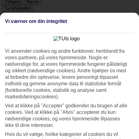
Tidligere
Næste
Se billedgalleri
Vi værner om din integritet
Tidligere
Næste
Tripadvisor
Vi anvender cookies og andre funktioner, heriblandt fra
vores partnere, på vores hjemmeside. Nogle er
nødvendige for, at vores hjemmeside fungerer pålideligt
3.6/5
og sikkert (nødvendige cookies). Andre hjælper os med
at forbedre din oplevelse, levere personligt tilpasset
Vurdering af
3.6 / 5
fra
1255 anmeldelser
indhold og gemme anonyme data til statistiske formål
Renlighed
(funktionelle cookies, statistik og analyse samt
3.8/5
markedsføringscookies).
Beliggenhed
Ved at klikke på "Accepter" godkender du brugen af alle
4.2/5
cookies. Ved at klikke på "Afvis" accepterer du kun
Værelserne
3.5/5
nødvendige cookies, og vores hjemmeside tilpasses
Service
ikke til dine interesser.
3.5/5
Hvis du vil vælge, hvilke kategorier af cookies du vil
Søvnkvalitet