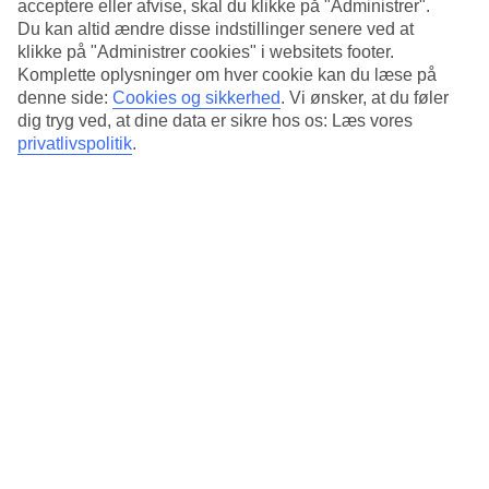
3.5/5
acceptere eller afvise, skal du klikke på "Administrer".
Standard
Du kan altid ændre disse indstillinger senere ved at
3.4/5
klikke på "Administrer cookies" i websitets footer.
Komplette oplysninger om hver cookie kan du læse på
Om hotellet
denne side:
Cookies og sikkerhed
.
Vi ønsker, at du føler
dig tryg ved, at dine data er sikre hos os: Læs vores
4*
privatlivspolitik
.
Officiel kategori
Det 4-stjernede hotel 4R Salou Park Resort I i Salou er et hotel med
bar, morgenmadsbuffet og WiFi. På hotellet kan du nyde Både
massage og sauna. hvis børnene er med findes der
børneklub/miniklub, børnepool og legeplads. Der er
parkeringsmuligheder i omådet. Hotellet blev senest renoveret år
1997. Følgende kreditkort accepteres på hotellet: EC Maestro,
Mastercard og Visa.
Kort om hotellet
Til strand/badning
280 m
Udendørspool/Børnepool
Ja/Ja
Restaurant/Bar