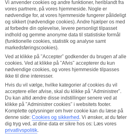
Vi anvender cookies og andre funktioner, heriblandt fra
vores partnere, på vores hjemmeside. Nogle er
Søg
nødvendige for, at vores hjemmeside fungerer pålideligt
og sikkert (nødvendige cookies). Andre hjælper os med
at forbedre din oplevelse, levere personligt tilpasset
indhold og gemme anonyme data til statistiske formål
Du er på nuværende tidspunkt på
(funktionelle cookies, statistik og analyse samt
markedsføringscookies).
Hjem
Rejse
Ved at klikke på "Accepter" godkender du brugen af alle
Spanien
cookies. Ved at klikke på "Afvis" accepterer du kun
Costa del Sol
nødvendige cookies, og vores hjemmeside tilpasses
Malaga
All Inclusive
ikke til dine interesser.
Hvis du vil vælge, hvilke kategorier af cookies du vil
All Inclusive i Malaga
acceptere eller afvise, skal du klikke på "Administrer".
Du kan altid ændre disse indstillinger senere ved at
klikke på "Administrer cookies" i websitets footer.
Vores All Inclusive-rejser er det perfekte valg for dem, der gerne vil
Komplette oplysninger om hver cookie kan du læse på
spise og drikke godt på hotellet uden at skulle tænke på regningen.
Her kan du læse mere om All Inclusive, når du
rejser til Malaga
,
denne side:
Cookies og sikkerhed
.
Vi ønsker, at du føler
som ligger i
Costa del Sol
. Leder du efter en behagelig ferie, hvor du
dig tryg ved, at dine data er sikre hos os: Læs vores
kan lade din pengepung blive derhjemme? Tag på All Inclusive til
privatlivspolitik
.
Malaga! Charterrejser med All Inclusive betyder ganske enkelt, at