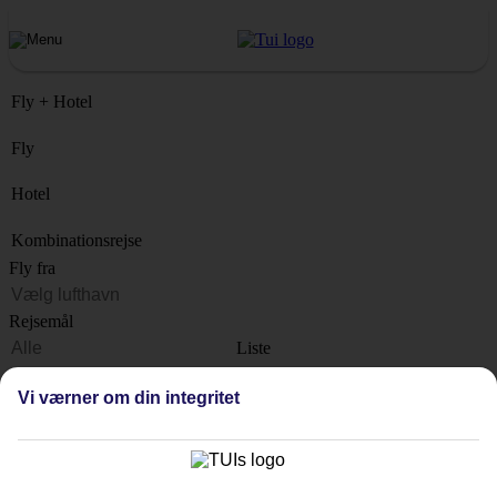
Fly + Hotel
Fly
Hotel
Kombinationsrejse
Fly fra
Rejsemål
Liste
Hvornår?
Vi værner om din integritet
Hvor længe?
1 uge
Antal rejsende