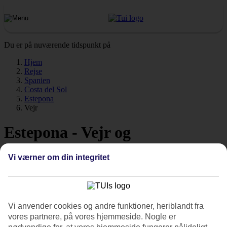
Du er på nuværende tidspunkt på
Hjem
Rejse
Spanien
Costa del Sol
Estepona
Vejr
Estepona - Vejr og
temperaturer
Vi værner om din integritet
Vejret i Estepona
Vi anvender cookies og andre funktioner, heriblandt fra
vores partnere, på vores hjemmeside. Nogle er