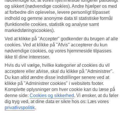
nødvendige for, at vores hjemmeside fungerer pålideligt
Hvordan er vejret, når du
rejser til Estepona
? Klima, temperaturer og
soltimer spiller en stor rolle, uanset om du planlægger strandferie,
og sikkert (nødvendige cookies). Andre hjælper os med
afslapning eller sightseeing. Her får du et samlet overblik over vejret
at forbedre din oplevelse, levere personligt tilpasset
i Estepona året rundt, så du nemt kan finde det bedste tidspunkt at
indhold og gemme anonyme data til statistiske formål
rejse på.
(funktionelle cookies, statistik og analyse samt
markedsføringscookies).
Estepona vejr
Ved at klikke på "Accepter" godkender du brugen af alle
Estepona har et klassisk middelhavsklima med varme somre, milde
cookies. Ved at klikke på "Afvis" accepterer du kun
vintre og masser af sol det meste af året. Sommeren er varm og tør,
nødvendige cookies, og vores hjemmeside tilpasses
og vinteren byder på langt mildere temperaturer end i Nordeuropa.
ikke til dine interesser.
Det betyder, at Estepona er en attraktiv destination både i
højsæsonen og i de roligere måneder.
Hvis du vil vælge, hvilke kategorier af cookies du vil
acceptere eller afvise, skal du klikke på "Administrer".
Hvor varmt er det i Estepona om sommeren?
Du kan altid ændre disse indstillinger senere ved at
klikke på "Administrer cookies" i websitets footer.
Om sommeren ligger temperaturen typisk omkring 29–30 grader.
Komplette oplysninger om hver cookie kan du læse på
Juli og august er de varmeste måneder, hvor dagene er lange og
denne side:
Cookies og sikkerhed
.
Vi ønsker, at du føler
solrige, og aftenerne er lune og behagelige. Vandtemperaturen
dig tryg ved, at dine data er sikre hos os: Læs vores
topper også i disse måneder og når ofte op over 23 grader, hvilket
gør det perfekt til strandliv, svømmeture og aktiviteter langs kysten.
privatlivspolitik
.
Vejret i Estepona om vinteren