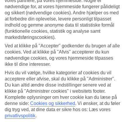
vores partnere, på vores hjemmeside. Nogle er
3.8/5
nødvendige for, at vores hjemmeside fungerer pålideligt
Søvnkvalitet
4/5
og sikkert (nødvendige cookies). Andre hjælper os med
Standard
at forbedre din oplevelse, levere personligt tilpasset
3.8/5
indhold og gemme anonyme data til statistiske formål
(funktionelle cookies, statistik og analyse samt
Om hotellet
markedsføringscookies).
Ved at klikke på "Accepter" godkender du brugen af alle
WiFi
cookies. Ved at klikke på "Afvis" accepterer du kun
nødvendige cookies, og vores hjemmeside tilpasses
Lejlighedshotel med golfbane
ikke til dine interesser.
På Ona Valle Romano Golf & Resort bor du mellem de smukke
Hvis du vil vælge, hvilke kategorier af cookies du vil
Sierra Bermeja-bjerge og havet lidt over ti minutters kørsel fra
acceptere eller afvise, skal du klikke på "Administrer".
Estepona. Her kan du veksle mellem golf på hotellets 18-hullers
Du kan altid ændre disse indstillinger senere ved at
bane og afslapning og udflugter på Costa del Sol-kysten. Hotellet
klikke på "Administrer cookies" i websitets footer.
tilbyder rummelige lejligheder, og du kan bestille måltidspakker.
Komplette oplysninger om hver cookie kan du læse på
Når du bor på Ona Valle Romano Golf & Resort, er det en god idé
denne side:
Cookies og sikkerhed
.
Vi ønsker, at du føler
at have en
lejebil
, og hotellet tilbyder parkeringsmuligheder mod et
dig tryg ved, at dine data er sikre hos os: Læs vores
gebyr. En kort køretur tager dig til Guadalobón-stranden, og langs
privatlivspolitik
.
kysten er der mange dejlige steder at udforske.
Lejligheder med udsigt over bjergene