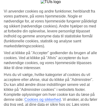
4.6/5
Service
4.3/5
Vi anvender cookies og andre funktioner, heriblandt fra
Søvnkvalitet
vores partnere, på vores hjemmeside. Nogle er
4.3/5
nødvendige for, at vores hjemmeside fungerer pålideligt
Standard
og sikkert (nødvendige cookies). Andre hjælper os med
4.4/5
at forbedre din oplevelse, levere personligt tilpasset
Om hotellet
indhold og gemme anonyme data til statistiske formål
(funktionelle cookies, statistik og analyse samt
markedsføringscookies).
4*
Officiel kategori
Ved at klikke på "Accepter" godkender du brugen af alle
WiFi
cookies. Ved at klikke på "Afvis" accepterer du kun
nødvendige cookies, og vores hjemmeside tilpasses
Lejlighedshotel med flere pools og aktiviteter
ikke til dine interesser.
Colina del Paraiso Apartments har en rolig beliggenhed på en
Hvis du vil vælge, hvilke kategorier af cookies du vil
bakketop med udsigt over et naturskønt område. Her har du adgang
acceptere eller afvise, skal du klikke på "Administrer".
til flere pools og et bredt udvalg af sportsaktiviteter. Hotellet ligger
Du kan altid ændre disse indstillinger senere ved at
20 minutters kørsel fra centrum af Estepona, og til Saladillo-stranden
klikke på "Administrer cookies" i websitets footer.
tager køreturen omkring 10 minutter.
Komplette oplysninger om hver cookie kan du læse på
Lejlighederne har plads til op til seks personer. Ønsker du at gøre
denne side:
Cookies og sikkerhed
.
Vi ønsker, at du føler
ferien ekstra luksuriøs, kan du bestille en lejlighed med privat
dig tryg ved, at dine data er sikre hos os: Læs vores