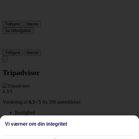
Tidligere
Næste
Se billedgalleri
Tidligere
Næste
Tripadvisor
4.3/5
Vurdering af
4.3 / 5
fra
590 anmeldelser
Renlighed
4.5/5
Beliggenhed
Vi værner om din integritet
3.9/5
Værelserne