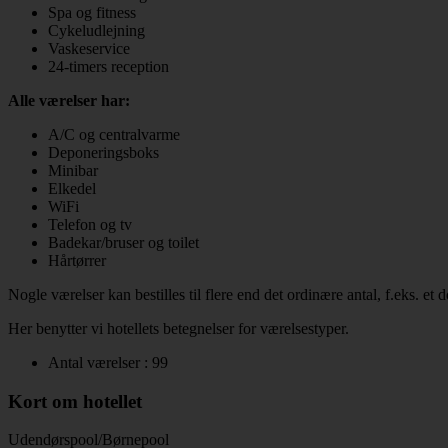
Spa og fitness
Cykeludlejning
Vaskeservice
24-timers reception
Alle værelser har:
A/C og centralvarme
Deponeringsboks
Minibar
Elkedel
WiFi
Telefon og tv
Badekar/bruser og toilet
Hårtørrer
Nogle værelser kan bestilles til flere end det ordinære antal, f.eks. et 
Her benytter vi hotellets betegnelser for værelsestyper.
Antal værelser : 99
Kort om hotellet
Udendørspool/Børnepool