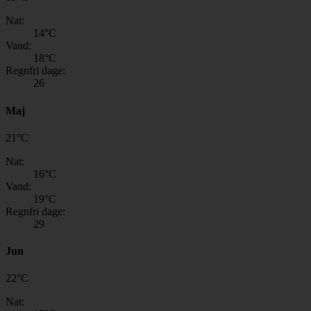
Nat:
14
°C
Vand:
18
°C
Regnfri dage:
26
Maj
21
°
C
Nat:
16
°C
Vand:
19
°C
Regnfri dage:
29
Jun
22
°
C
Nat: