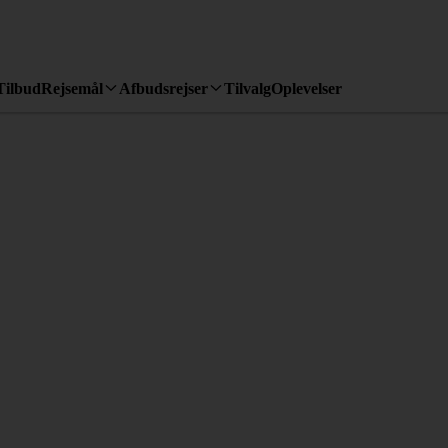
Tilbud
Rejsemål
Afbudsrejser
Tilvalg
Oplevelser