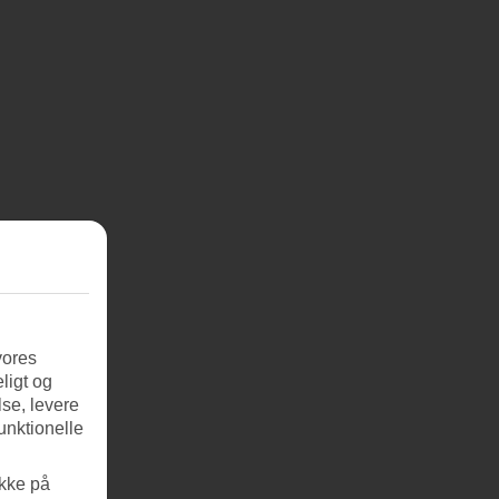
vores
ligt og
se, levere
unktionelle
ikke på