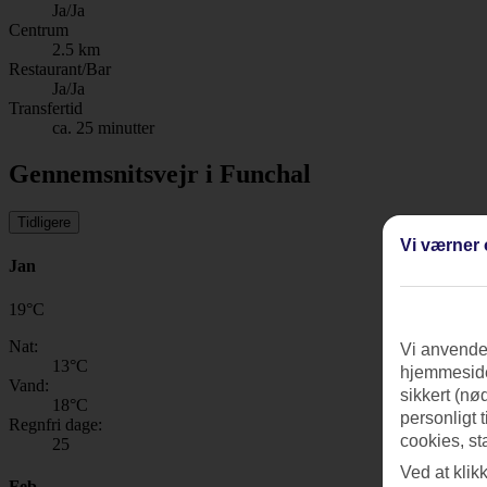
Ja/Ja
Centrum
2.5 km
Restaurant/Bar
Ja/Ja
Transfertid
ca. 25 minutter
Gennemsnitsvejr i Funchal
Tidligere
Vi værner 
Jan
19
°
C
Nat:
Vi anvender
13
°C
hjemmeside
Vand:
sikkert (nø
18
°C
personligt 
Regnfri dage:
cookies, st
25
Ved at klik
Feb