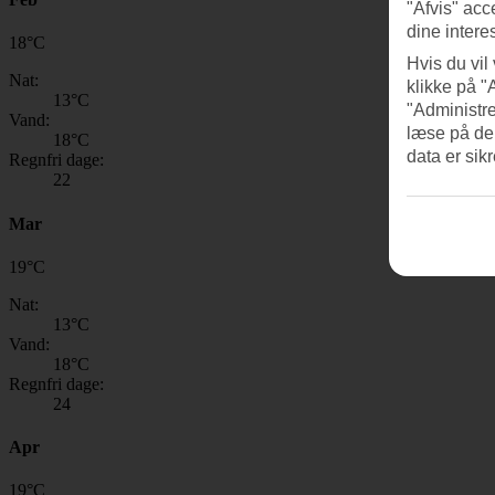
"Afvis" acc
dine intere
18
°
C
Hvis du vil
Nat:
klikke på "
13
°C
"Administre
Vand:
læse på de
18
°C
data er sik
Regnfri dage:
22
Mar
19
°
C
Nat:
13
°C
Vand:
18
°C
Regnfri dage:
24
Apr
19
°
C