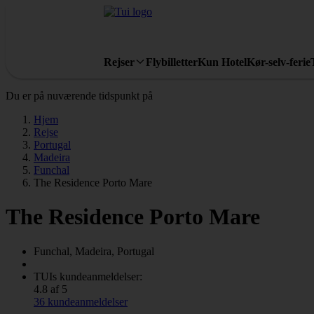
Rejser
Flybilletter
Kun Hotel
Kør-selv-ferie
Du er på nuværende tidspunkt på
Hjem
Rejse
Portugal
Madeira
Funchal
The Residence Porto Mare
The Residence Porto Mare
Funchal, Madeira, Portugal
TUIs kundeanmeldelser:
4.8 af 5
36 kundeanmeldelser