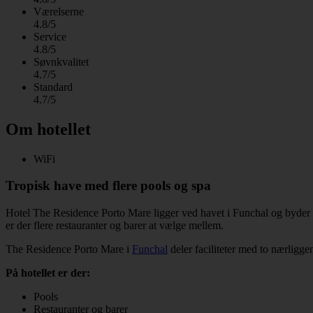
Værelserne
4.8/5
Service
4.8/5
Søvnkvalitet
4.7/5
Standard
4.7/5
Om hotellet
WiFi
Tropisk have med flere pools og spa
Hotel The Residence Porto Mare ligger ved havet i Funchal og byder p
er der flere restauranter og barer at vælge mellem.
The Residence Porto Mare i
Funchal
deler faciliteter med to nærligge
På hotellet er der:
Pools
Restauranter og barer