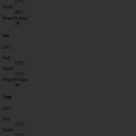
17
°C
Vand:
20
°C
Regnfri dage:
29
Jul
24
°
C
Nat:
19
°C
Vand:
22
°C
Regnfri dage:
30
Aug
24
°
C
Nat:
19
°C
Vand:
23
°C