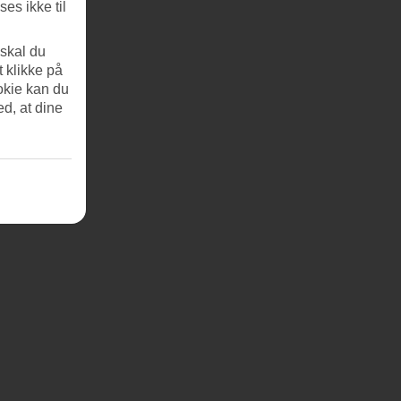
es ikke til
 skal du
t klikke på
okie kan du
ed, at dine