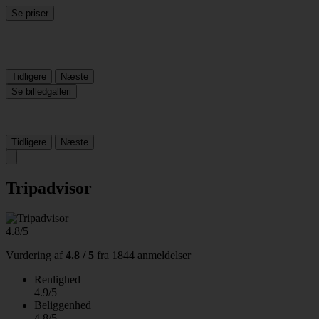
Se priser
Tidligere
Næste
Se billedgalleri
Tidligere
Næste
Tripadvisor
4.8/5
Vurdering af
4.8 / 5
fra
1844 anmeldelser
Renlighed
4.9/5
Beliggenhed
4.8/5