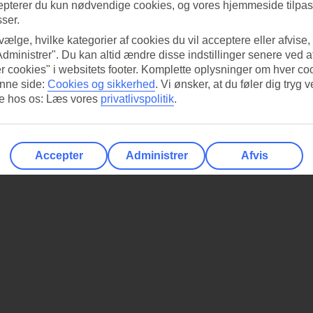
epterer du kun nødvendige cookies, og vores hjemmeside tilpass
sser.
 vælge, hvilke kategorier af cookies du vil acceptere eller afvise,
Administrer". Du kan altid ændre disse indstillinger senere ved a
r cookies" i websitets footer. Komplette oplysninger om hver co
nne side:
Cookies og sikkerhed
.
Vi ønsker, at du føler dig tryg v
re hos os: Læs vores
privatlivspolitik
.
Accepter
Administrer
Afvis