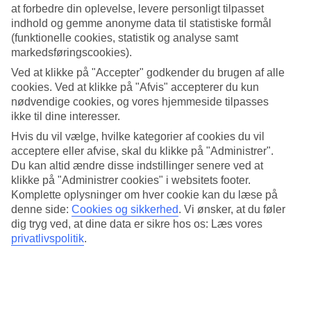
Service
at forbedre din oplevelse, levere personligt tilpasset
4.4/5
indhold og gemme anonyme data til statistiske formål
Søvnkvalitet
(funktionelle cookies, statistik og analyse samt
4.3/5
markedsføringscookies).
Standard
4.3/5
Ved at klikke på "Accepter" godkender du brugen af alle
cookies. Ved at klikke på "Afvis" accepterer du kun
Om hotellet
nødvendige cookies, og vores hjemmeside tilpasses
ikke til dine interesser.
WiFi
Hvis du vil vælge, hvilke kategorier af cookies du vil
Pool med havudsigt
acceptere eller afvise, skal du klikke på "Administrer".
Du kan altid ændre disse indstillinger senere ved at
Quinta da Penha de Franca ligger ved kysten nær Funchal på
klikke på "Administrer cookies" i websitets footer.
Madeira. Her bor du i et familiært og romantisk miljø med frodige
Komplette oplysninger om hver cookie kan du læse på
havearealer og hvidkalkede bygninger. Hotellet har restaurant,
denne side:
Cookies og sikkerhed
.
Vi ønsker, at du føler
barservice, legeplads og pool. Fra poolområdet har du
dig tryg ved, at dine data er sikre hos os: Læs vores
panoramaudsigt over havet.
privatlivspolitik
.
Du kan gå til
Madeira
s hovedstad
Funchal
på cirka 20 minutter!
På hotellet er der:
24-timers reception