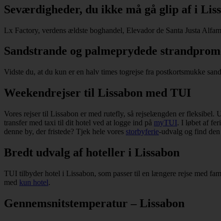
Seværdigheder, du ikke må gå glip af i Lis
Lx Factory, verdens ældste boghandel, Elevador de Santa Justa Alfam
Sandstrande og palmeprydede strandpro
Vidste du, at du kun er en halv times togrejse fra postkortsmukke san
Weekendrejser til Lissabon med TUI
Vores rejser til Lissabon er med rutefly, så rejselængden er fleksibel. 
transfer med taxi til dit hotel ved at logge ind på
myTUI
. I løbet af f
denne by, der fristede? Tjek hele vores
storbyferie
-udvalg og find den
Bredt udvalg af hoteller i Lissabon
TUI tilbyder hotel i Lissabon, som passer til en længere rejse med fam
med
kun hotel
.
Gennemsnitstemperatur – Lissabon