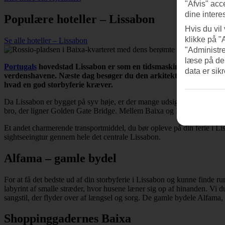
"Afvis" acc
dine intere
Populære hoteller – Lissabon
Hvis du vil
klikke på "
Se alle hoteller – Lissabon
"Administre
læse på de
Portugals
hovedstad Lissabon er som en tidsmaskine. Den ene dag
data er sik
verdenshavene. Næste dag besøger du den arkitektoniske nyskabe
hvad en god storbyferie kræver.
Da Lissabon er bygget på syv høje, er der mange udsigtspunkter, hvo
bro, der ligner Golden Gate Bridge. Mellem Baixa og Bairro Alto kan 
Et andet charmerende transportmiddel, du bør opleve på din ferie i Li
sightseeingtur gennem hele det centrale Lissabon.
Alfama – gamle bydel
For at få det bedste ud af din storbyferie i Lissabon og kunne finde
labyrint af smalle stræder, hvor husene læner sig op af hinanden. Vi d
sangstil, der flyder over af længsel og sorg. De gamle bydele Alfama
Shoppinggadernes Baixa