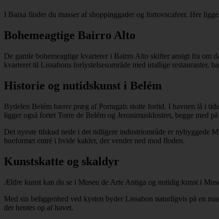
I Baixa finder du masser af shoppinggader og fortovscafeer. Her ligger 
Bohemeagtige Bairro Alto
De gamle bohemeagtige kvarterer i Bairro Alto skifter ansigt fra om 
kvarteret til Lissabons forlystelsesområde med utallige restauranter, ba
Historie og nutidskunst i Belém
Bydelen Belém bærer præg af Portugals stolte fortid. I havnen lå i 
ligger også fortet Torre de Belém og Jeronimusklostret, begge med på
Det nyeste tilskud nede i det tidligere industriområde er nybyggede
bueformet entré i hvide kakler, der vender ned mod floden.
Kunstskatte og skaldyr
Ældre kunst kan du se i Museu de Arte Antiga og nutidig kunst i Muse
Med sin beliggenhed ved kysten byder Lissabon naturligvis på en mass
der hentes op af havet.