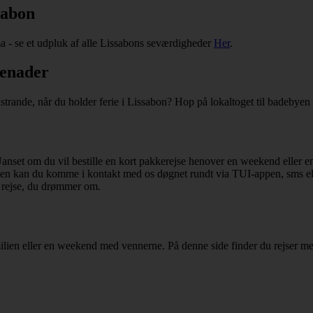
sabon
a - se et udpluk af alle Lissabons seværdigheder
Her
.
menader
dstrande, når du holder ferie i Lissabon? Hop på lokaltoget til badeby
Uanset om du vil bestille en kort pakkerejse henover en weekend eller en 
erien kan du komme i kontakt med os døgnet rundt via TUI-appen, sms elle
 rejse, du drømmer om.
ilien eller en weekend med vennerne. På denne side finder du rejser med