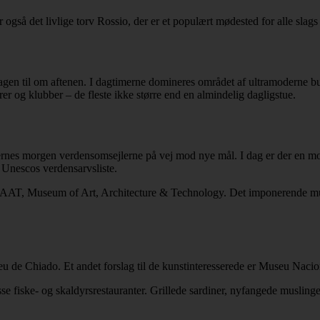
også det livlige torv Rossio, der er et populært mødested for alle slags 
dagen til om aftenen. I dagtimerne domineres området af ultramoderne b
rer og klubber – de fleste ikke større end en almindelig dagligstue.
tidernes morgen verdensomsejlerne på vej mod nye mål. I dag er der en
 Unescos verdensarvsliste.
 MAAT, Museum of Art, Architecture & Technology. Det imponerende mus
u de Chiado. Et andet forslag til de kunstinteresserede er Museu Nacio
e fiske- og skaldyrsrestauranter. Grillede sardiner, nyfangede musling