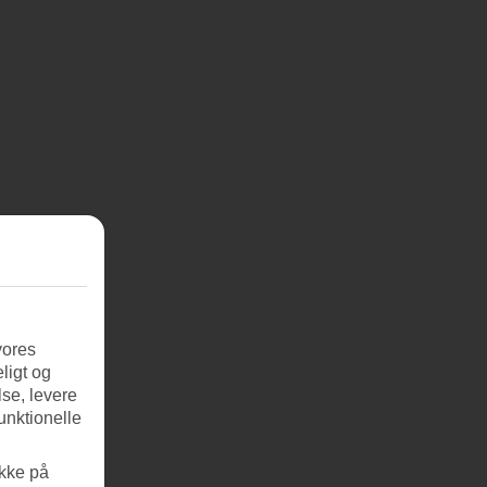
vores
ligt og
se, levere
unktionelle
ikke på