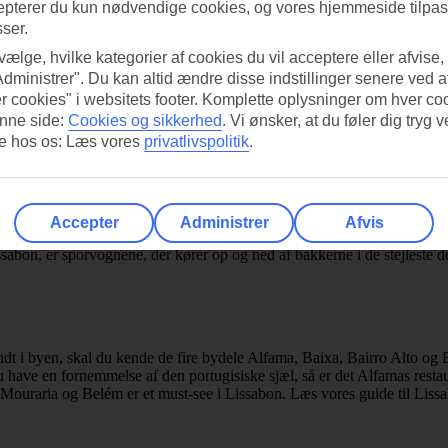
epterer du kun nødvendige cookies, og vores hjemmeside tilpass
sser.
 vælge, hvilke kategorier af cookies du vil acceptere eller afvise,
Administrer". Du kan altid ændre disse indstillinger senere ved a
r cookies" i websitets footer. Komplette oplysninger om hver co
nne side:
Cookies og sikkerhed
.
Vi ønsker, at du føler dig tryg v
 går du rundt i de historiske bydele blandt snævre brostensstræd
re hos os: Læs vores
privatlivspolitik
.
lse MAAT og spiser frokost nede i Docas, havneområdet der er fyl
r du kan beundre byen fra oven. Et tip er Miradouro Santa Catarina med
du desuden tage Elevador de Santa Justa, en charmerende elevator med 
Accepter
Administrer
Afvis
ssabon, er sporvognene, der kører op og ned af bakkerne i de stejleste
 rundt i byen, skal du kende de fire bydele Alfama, Baixa, Bairro Alto
u have en fornemmelse af den portugisiske sjæl, så er det Alfamas resta
, Mouraria og Belém er et must-see i Lissabon. Læs vores guide til Lis