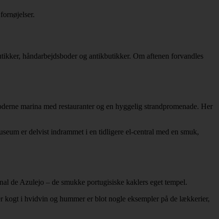
fornøjelser.
utikker, håndarbejdsboder og antikbutikker. Om aftenen forvandles
 moderne marina med restauranter og en hyggelig strandpromenade. Her
eum er delvist indrammet i en tidligere el-central med en smuk,
nal de Azulejo – de smukke portugisiske kaklers eget tempel.
er kogt i hvidvin og hummer er blot nogle eksempler på de lækkerier,