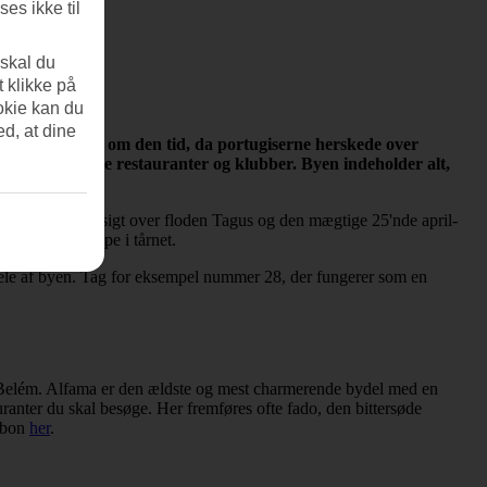
es ikke til
 skal du
t klikke på
okie kan du
ed, at dine
er, der minder om den tid, da portugiserne herskede over
dt med smarte restauranter og klubber. Byen indeholder alt,
 den bedste udsigt over floden Tagus og den mægtige 25'nde april-
café højest oppe i tårnet.
 dele af byen. Tag for eksempel nummer 28, der fungerer som en
 og Belém. Alfama er den ældste og mest charmerende bydel med en
uranter du skal besøge. Her fremføres ofte fado, den bittersøde
sabon
her
.