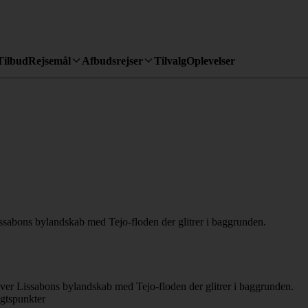
Tilbud
Rejsemål
Afbudsrejser
Tilvalg
Oplevelser
igtspunkter