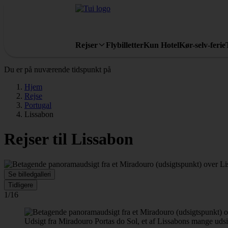
Rejser
Flybilletter
Kun Hotel
Kør-selv-ferie
Du er på nuværende tidspunkt på
Hjem
Rejse
Portugal
Lissabon
Rejser til Lissabon
Se billedgalleri
Tidligere
1/16
Udsigt fra Miradouro Portas do Sol, et af Lissabons mange uds