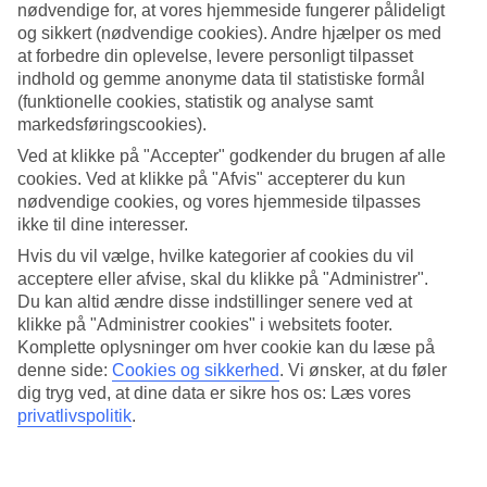
nødvendige for, at vores hjemmeside fungerer pålideligt
og sikkert (nødvendige cookies). Andre hjælper os med
Søg
at forbedre din oplevelse, levere personligt tilpasset
indhold og gemme anonyme data til statistiske formål
(funktionelle cookies, statistik og analyse samt
markedsføringscookies).
Du er på nuværende tidspunkt på
Ved at klikke på "Accepter" godkender du brugen af alle
Hjem
cookies. Ved at klikke på "Afvis" accepterer du kun
Rejse
nødvendige cookies, og vores hjemmeside tilpasses
Portugal
ikke til dine interesser.
Azorerne
Capelas
Hvis du vil vælge, hvilke kategorier af cookies du vil
Hoteller
acceptere eller afvise, skal du klikke på "Administrer".
Du kan altid ændre disse indstillinger senere ved at
Hoteller Capelas
klikke på "Administrer cookies" i websitets footer.
Komplette oplysninger om hver cookie kan du læse på
denne side:
Cookies og sikkerhed
.
Vi ønsker, at du føler
Her finder du hele vores udvalg af hoteller i
Capelas
. Vi har udvalgt
de bedste hoteller, som Capelas har at byde på, så vi kan sikre, at din
dig tryg ved, at dine data er sikre hos os: Læs vores
ferie bliver så god som muligt. Uanset om du rejser alene, med
privatlivspolitik
.
familien eller vennerne, er vi sikre på, at du finder et hotel, der
passer til netop dig. Brug et par minutter på at finde dit
drømmehotel!