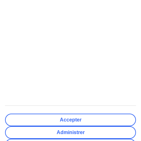
Nulstil
Færdig
Rejsemål
Nulstil
Færdig
Afrejsedato
Ma
Ti
On
To
Fr
Lø
Sø
Hvor fleksibel er din afrejsedato?
Kun valgt dato
+/- 3 Dage
+/- 7 Dage
+/- 14 Dage
Nulstil
Færdig
Antal rejsende
Antal værelser
Vælg for mig
Accepter
Voksne
2
Administrer
Børn (0-17)