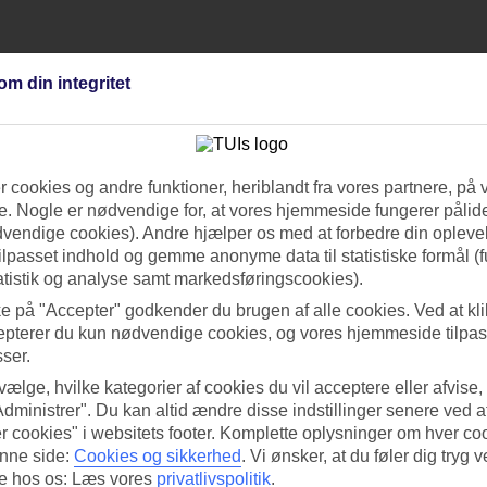
evarer til måltiderne altid inkluderet. Dette inkluderer drikkevarer sås
om din integritet
 cookies og andre funktioner, heriblandt fra vores partnere, på 
r leder efter
billige rejser
til Portugal med All Inclusive, kan du sortere li
. Nogle er nødvendige for, at vores hjemmeside fungerer pålide
dsrejser til Portugal
.
dvendige cookies). Andre hjælper os med at forbedre din oplevel
tilpasset indhold og gemme anonyme data til statistiske formål (f
atistik og analyse samt markedsføringscookies).
ke på "Accepter" godkender du brugen af alle cookies. Ved at kl
epterer du kun nødvendige cookies, og vores hjemmeside tilpass
sser.
 vælge, hvilke kategorier af cookies du vil acceptere eller afvise,
Administrer". Du kan altid ændre disse indstillinger senere ved a
r cookies" i websitets footer. Komplette oplysninger om hver co
nne side:
Cookies og sikkerhed
.
Vi ønsker, at du føler dig tryg v
re hos os: Læs vores
privatlivspolitik
.