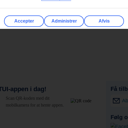
Accepter
Administrer
Afvis
UI-appen i dag!
Få til
Scan QR-koden med dit
Ab
mobilkamera for at hente appen.
Følg o