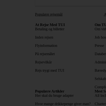
Populære rejsemål
A
At Rejse Med TUI
Om TU
Betaling og billetter
Om vir
Inden rejsen
Job ho
Flyinformation
Presse
På rejsemålet
Databes
Rejsevilkår
Adminis
Rejs trygt med TUI
Bæredy
Selskab
Complia
Populære Artikler
Mest S
Her skal du bruge adapter
All Incl
Hvor mange drikkepenge giver man?
Charter