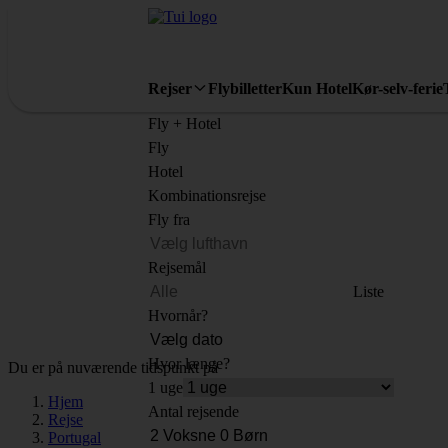
Rejser
Flybilletter
Kun Hotel
Kør-selv-ferie
Fly + Hotel
Fly
Hotel
Kombinationsrejse
Fly fra
Rejsemål
Liste
Hvornår?
Hvor længe?
Du er på nuværende tidspunkt på
1 uge
Hjem
Antal rejsende
Rejse
Portugal