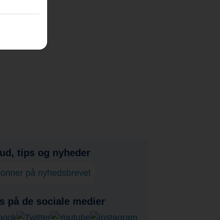
bud, tips og nyheder
onner på nyhedsbrevet
s på de sociale medier