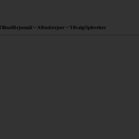
Tilbud
Rejsemål
Afbudsrejser
Tilvalg
Oplevelser