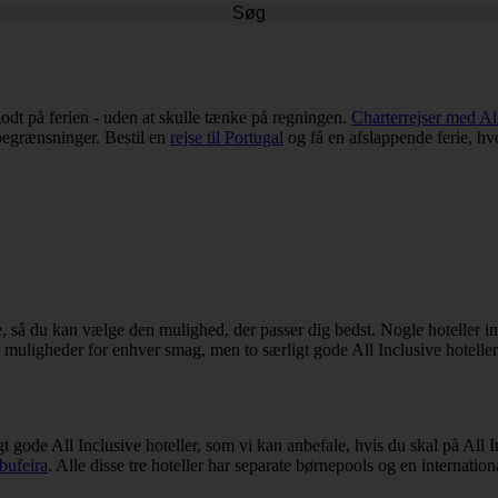
Søg
e godt på ferien - uden at skulle tænke på regningen.
Charterrejser med Al
begrænsninger. Bestil en
rejse til Portugal
og få en afslappende ferie, hvo
, så du kan vælge den mulighed, der passer dig bedst. Nogle hoteller in
er muligheder for enhver smag, men to særligt gode All Inclusive hotelle
igt gode All Inclusive hoteller, som vi kan anbefale, hvis du skal på All 
bufeira
. Alle disse tre hoteller har separate børnepools og en internation