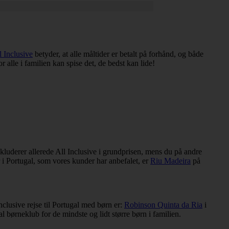
l Inclusive
betyder, at alle måltider er betalt på forhånd, og både
r alle i familien kan spise det, de bedst kan lide!
kluderer allerede All Inclusive i grundprisen, mens du på andre
r i Portugal, som vores kunder har anbefalet, er
Riu Madeira
på
Inclusive rejse til Portugal med børn er:
Robinson Quinta da Ria
i
al børneklub for de mindste og lidt større børn i familien.