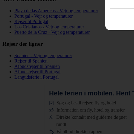
Playa de las Américas - Vejr og temperaturer
Portugal - Vejr og temperaturer
Rejser til Portugal
Los Cristianos - Vejr og temperaturer
Puerto de la Cruz - Vejr og temperaturer
Rejser der ligner
Spanien - Vejr og temperaturer
Rejser til Spanien
Afbudsrejser til Spanien
Afbudsrejser til Portugal
Langtidsferie i Portugal
Hele ferien i mobilen.
Hent T
Søg og bestil rejser, fly og hotel
Information om fly, hotel og transfer
Direkte kontakt med guiderne døgnet
rundt
Få tilbud direkte i appen