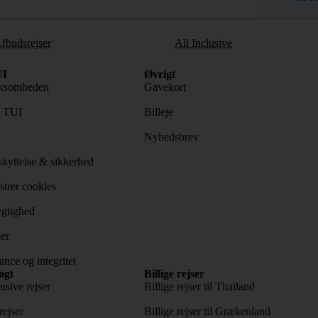
fbudsrejser
All Inclusive
I
Øvrigt
ksomheden
Gavekort
s TUI
Billeje
Nyhedsbrev
kyttelse & sikkerhed
trer cookies
gtighed
er
nce og integritet
øgt
Billige rejser
usive rejser
Billige rejser til Thailand
rejser
Billige rejser til Grækenland