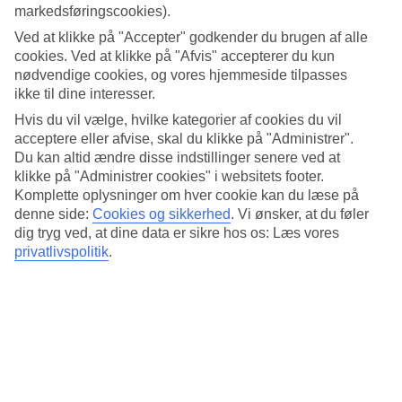
markedsføringscookies).
Gennemsnitstemperatur – Tavira
Ved at klikke på "Accepter" godkender du brugen af alle
cookies. Ved at klikke på "Afvis" accepterer du kun
Populære hoteller – Tavira
nødvendige cookies, og vores hjemmeside tilpasses
ikke til dine interesser.
Mere i samme kategori
Hvis du vil vælge, hvilke kategorier af cookies du vil
acceptere eller afvise, skal du klikke på "Administrer".
Madeira - Vejr og temperaturer
Du kan altid ændre disse indstillinger senere ved at
Funchal - Vejr og temperaturer
Albufeira - Vejr og temperaturer
klikke på "Administrer cookies" i websitets footer.
Estoril - Vejr og temperaturer
Komplette oplysninger om hver cookie kan du læse på
Monte Gordo - Vejr og temperaturer
denne side:
Cookies og sikkerhed
.
Vi ønsker, at du føler
dig tryg ved, at dine data er sikre hos os: Læs vores
Mere i samme område
privatlivspolitik
.
Rejser til Madeira
Rejser til Portugal
All Inclusive i Albufeira
Hoteller på Madeira
Afbudsrejser til Portugal
Rejser der ligner