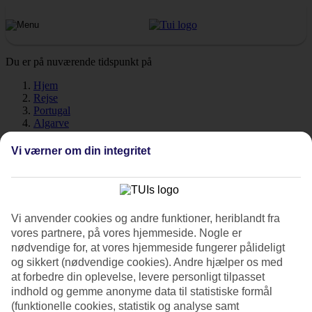
Du er på nuværende tidspunkt på
Hjem
Rejse
Portugal
Algarve
Tavira
Vejr
Vi værner om din integritet
Tavira - Vejr og temperaturer
Vi anvender cookies og andre funktioner, heriblandt fra
vores partnere, på vores hjemmeside. Nogle er
nødvendige for, at vores hjemmeside fungerer pålideligt
Hvordan er vejret, når du skal
rejse til Tavira
på ferie? Vejret, klima
og sikkert (nødvendige cookies). Andre hjælper os med
og temperatur spiller en afgørende rolle på din ferie, uanset om det
at forbedre din oplevelse, levere personligt tilpasset
gælder soltimer eller vandtemperatur. Find ud af hvor varmt der er,
når du skal rejse til Tavira. Her har vi samlet al information om
indhold og gemme anonyme data til statistiske formål
vejret måned for måned.
(funktionelle cookies, statistik og analyse samt