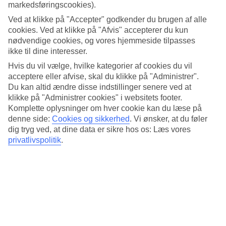
markedsføringscookies).
Populære hoteller – Kaprun
Ved at klikke på "Accepter" godkender du brugen af alle
cookies. Ved at klikke på "Afvis" accepterer du kun
nødvendige cookies, og vores hjemmeside tilpasses
Mere i samme kategori
ikke til dine interesser.
Zell am See - Vejr og temperaturer
Hvis du vil vælge, hvilke kategorier af cookies du vil
Fieberbrunn - Vejr og temperaturer
acceptere eller afvise, skal du klikke på "Administrer".
Kitzbühel - Vejr og temperaturer
Du kan altid ændre disse indstillinger senere ved at
Salzburg (De Østrigske Alper) - Vejr og temperaturer
klikke på "Administrer cookies" i websitets footer.
Innsbruck (De Østrigske Alper) - Vejr og temperaturer
Komplette oplysninger om hver cookie kan du læse på
Mere i samme område
denne side:
Cookies og sikkerhed
.
Vi ønsker, at du føler
dig tryg ved, at dine data er sikre hos os: Læs vores
Afbudsrejser til Østrig
privatlivspolitik
.
Afbudsrejser Wien
Hoteller Zell am See
Rejser til Kaprun
Hoteller Østrig
Rejser der ligner
Söll - Vejr og temperaturer
Mayrhofen - Vejr og temperaturer