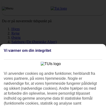
Du er på nuværende tidspunkt på
Hjem
Rejse
Østrig
Salzburg (De Østrigske Alper)
Kaprun
Vejr
Vi værner om din integritet
Kaprun - Vejr og temperaturer
Vi anvender cookies og andre funktioner, heriblandt fra
vores partnere, på vores hjemmeside. Nogle er
nødvendige for, at vores hjemmeside fungerer pålideligt
Hvordan er vejret når du skal rejse til
Kaprun
? Vejr, klima og
og sikkert (nødvendige cookies). Andre hjælper os med
temperaturer har en afgørende påvirkning på din ferie. Her har vi
at forbedre din oplevelse, levere personligt tilpasset
samlet alt information om vejret for Kaprun, måned for måned.
indhold og gemme anonyme data til statistiske formål
(funktionelle cookies, statistik og analyse samt
Gennemsnitstemperatur – Kaprun