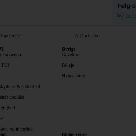
Følg o
fbudsrejser
All Inclusive
I
Øvrigt
ksomheden
Gavekort
s TUI
Billeje
Nyhedsbrev
kyttelse & sikkerhed
trer cookies
gtighed
er
nce og integritet
øgt
Billige rejser