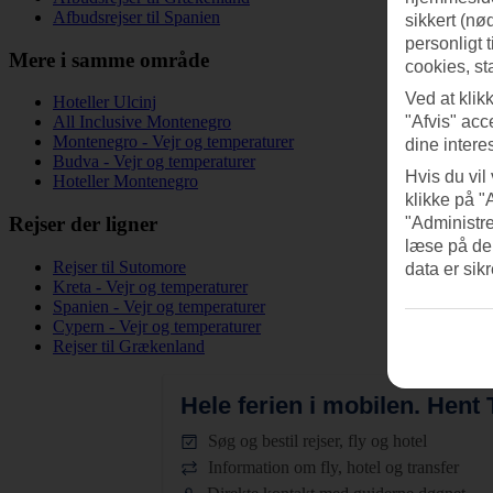
Afbudsrejser til Spanien
sikkert (nø
personligt 
Mere i samme område
cookies, st
Ved at klik
Hoteller Ulcinj
All Inclusive Montenegro
"Afvis" acc
Montenegro - Vejr og temperaturer
dine intere
Budva - Vejr og temperaturer
Hvis du vil
Hoteller Montenegro
klikke på "
Rejser der ligner
"Administre
læse på de
Rejser til Sutomore
data er sik
Kreta - Vejr og temperaturer
Spanien - Vejr og temperaturer
Cypern - Vejr og temperaturer
Rejser til Grækenland
Hele ferien i mobilen.
Hent T
Søg og bestil rejser, fly og hotel
Information om fly, hotel og transfer