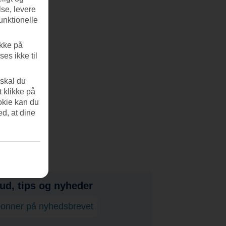
se, levere
unktionelle
ikke på
es ikke til
 skal du
t klikke på
okie kan du
ed, at dine
bud, tips og nyheder
onner på nyhedsbrevet