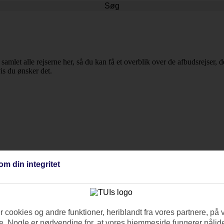
Søg
 samlet alle rejserne her, så du kan få et overblik over de afbudsrejser, 
vis du ønsker det.
jsemål og rejselængde for at tilpasse turen til dine ønsker. Da det handl
om din integritet
lcinj.
 cookies og andre funktioner, heriblandt fra vores partnere, på 
. Nogle er nødvendige for, at vores hjemmeside fungerer pålide