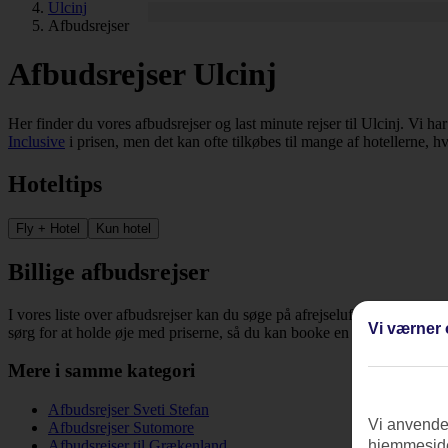
Ulcinj
Afbudsrejser
Afbudsrejser Ulcinj
Her finder du vores afbudsrejser og last minute rejser til Ulcinj. Vi har
Inclusive
i prisen, men det kan ofte tilkøbes til mange af hotellerne, h
Hoteltips
Fly + Hotel
Kun hotel
Billige afbudsrejser
I vores liste over afbudsrejser kan du søge på afrejselufthavn, dato, re
Vi værner 
sørg for at holde øje med priserne, så du kan booke en billig rejse til U
Mere i samme kategori
Afbudsrejser Sveti Stefan
Vi anvender
Afbudsrejser Sutomore
Afbudsrejser til Grækenland
hjemmeside