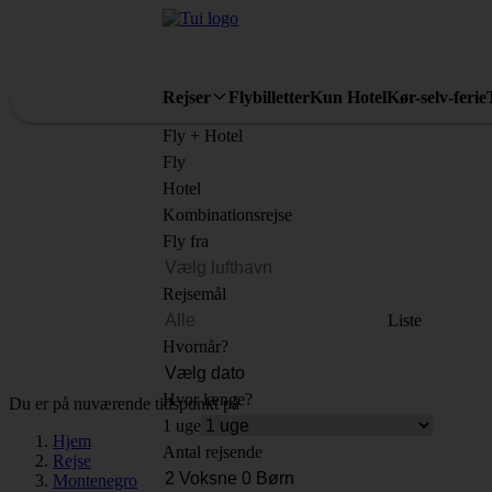
Rejser
Flybilletter
Kun Hotel
Kør-selv-ferie
Fly + Hotel
Fly
Hotel
Kombinationsrejse
Fly fra
Rejsemål
Liste
Hvornår?
Hvor længe?
Du er på nuværende tidspunkt på
1 uge
Hjem
Antal rejsende
Rejse
Montenegro