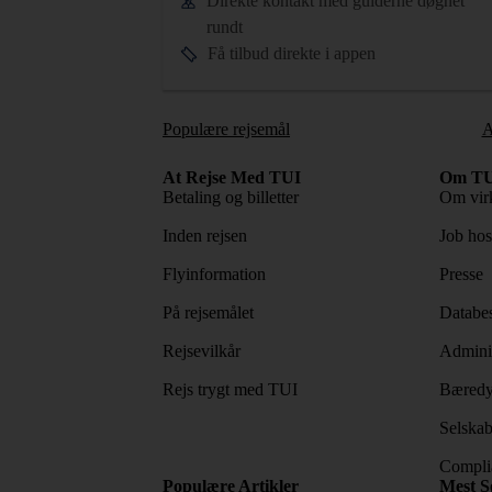
Direkte kontakt med guiderne døgnet
rundt
Få tilbud direkte i appen
Populære rejsemål
A
At Rejse Med TUI
Om TU
Betaling og billetter
Om vir
Inden rejsen
Job ho
Flyinformation
Presse
På rejsemålet
Databes
Rejsevilkår
Adminis
Rejs trygt med TUI
Bæredy
Selskab
Complia
Populære Artikler
Mest S