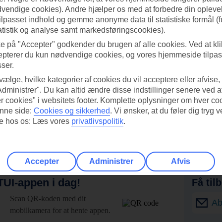
dvendige cookies). Andre hjælper os med at forbedre din oplevel
tilpasset indhold og gemme anonyme data til statistiske formål (f
atistik og analyse samt markedsføringscookies).
ke på "Accepter" godkender du brugen af alle cookies. Ved at kl
epterer du kun nødvendige cookies, og vores hjemmeside tilpass
sser.
 vælge, hvilke kategorier af cookies du vil acceptere eller afvise,
Administrer". Du kan altid ændre disse indstillinger senere ved a
r cookies" i websitets footer. Komplette oplysninger om hver co
nne side:
Cookies og sikkerhed
.
Vi ønsker, at du føler dig tryg v
re hos os: Læs vores
privatlivspolitik
.
Accepter
Administrer
Afvis
UI-appen i dag!
Få til
Scan QR-koden med dit
Ab
mobilkamera for at hente appen.