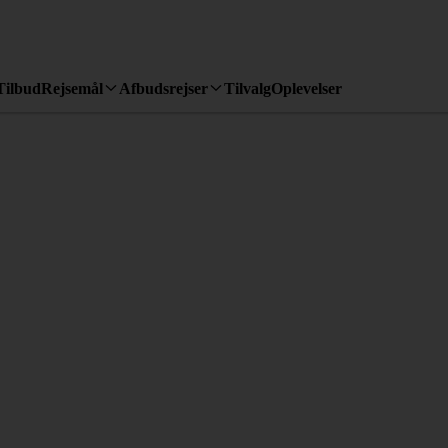
Tilbud
Rejsemål
Afbudsrejser
Tilvalg
Oplevelser