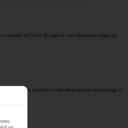
der er aktuelle for Ulcinj. På nogle af vores afbudsrejser indgår
All
er om afbudsrejser, opdaterer vi både tilbud og priser regelmæssigt, så
vores
ligt og