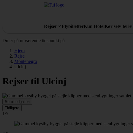
Rejser
Flybilletter
Kun Hotel
Kør-selv-ferie
Du er på nuværende tidspunkt på
Hjem
Rejse
Montenegro
Ulcinj
Rejser til Ulcinj
Se billedgalleri
Tidligere
1/5