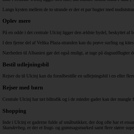
Langs kysten mellem de to strande er der et par bugter med nudiststr
Oplev mere
På en odde i det centrale Ulcinj ligger den ældste bydel, beskyttet a
I den fjerne del af Velika Plaza-stranden kan du prøve surfing og kites
Nærheden til Albanien gør det også muligt, at tage på dagsudflugter de
Bestil udlejningsbil
Rejser du til Ulcinj kan du forudbestille en udlejningsbil i en eller fl
Rejser med børn
Centrale Ulcinj har tæt biltrafik og i de mindre gader kan der mangle
Shopping
Inde i Ulcinj er gaderne fulde af småbutikker, der dog ofte har et ens
Skanderbeg
, er der et frugt- og grøntsagsmarked samt flere større sup