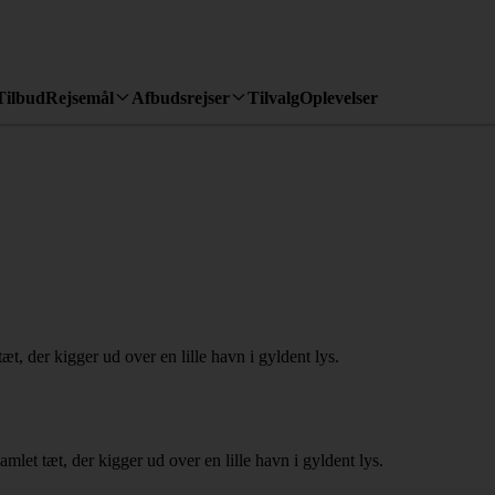
Tilbud
Rejsemål
Afbudsrejser
Tilvalg
Oplevelser