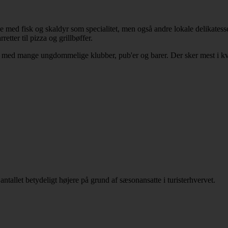
ge med fisk og skaldyr som specialitet, men også andre lokale delikates
retter til pizza og grillbøffer.
st, med mange ungdommelige klubber, pub'er og barer. Der sker mest i kv
allet betydeligt højere på grund af sæsonansatte i turisterhvervet.
.