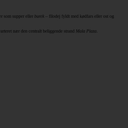
ser som supper eller
burek
– filodej fyldt med kødfars eller ost og
arteret nær den centralt beliggende strand
Mala Plaza
.