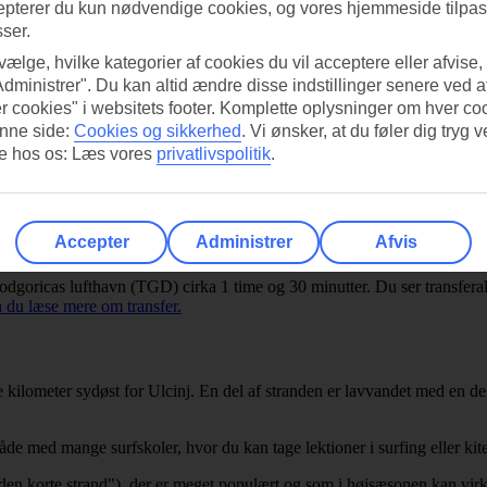
epterer du kun nødvendige cookies, og vores hjemmeside tilpass
sser.
 vælge, hvilke kategorier af cookies du vil acceptere eller afvise,
Administrer". Du kan altid ændre disse indstillinger senere ved a
r cookies" i websitets footer. Komplette oplysninger om hver co
nne side:
Cookies og sikkerhed
.
Vi ønsker, at du føler dig tryg v
re hos os: Læs vores
privatlivspolitik
.
 ved direkte fly fra København. Vores rejser til Ulcinj er med rutefly til
Accepter
Administrer
Afvis
 Podgoricas lufthavn (TGD) cirka 1 time og 30 minutter. Du ser transferalt
 du læse mere om transfer.
e kilometer sydøst for Ulcinj. En del af stranden er lavvandet med en d
e med mange surfskoler, hvor du kan tage lektioner i surfing eller kite
den korte strand"), der er meget populært og som i højsæsonen kan virk