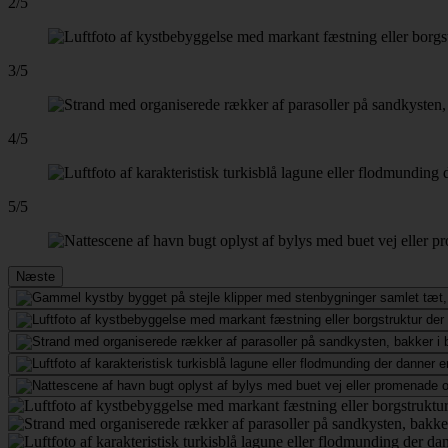
2/5
3/5
4/5
5/5
Næste