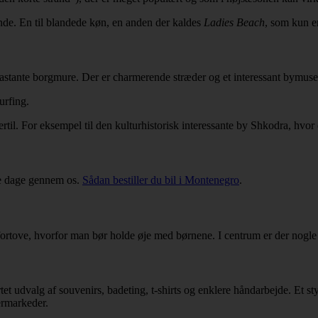
ande. En til blandede køn, en anden der kaldes
Ladies Beach
, som kun er
f bastante borgmure. Der er charmerende stræder og et interessant bymu
urfing.
rtil. For eksempel til den kulturhistorisk interessante by Shkodra, hvor
ere dage gennem os.
Sådan bestiller du bil i Montenegro
.
 fortove, hvorfor man bør holde øje med børnene. I centrum er der nogl
artet udvalg af souvenirs, badeting, t-shirts og enklere håndarbejde. Et
ermarkeder.