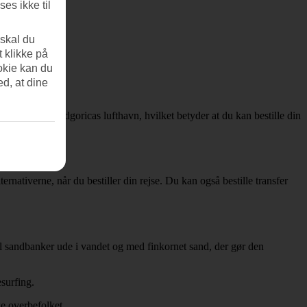
es ikke til
 skal du
t klikke på
okie kan du
ed, at dine
 Tivats eller Podgoricas lufthavn, hvilket betyder at du kan bestille din
ernativerne, når du bestiller din rejse. Du kan også bestille transfer
el sandbanker ude i vandet og med finkornet sand, der gør den
surfing.
e overbefolket.