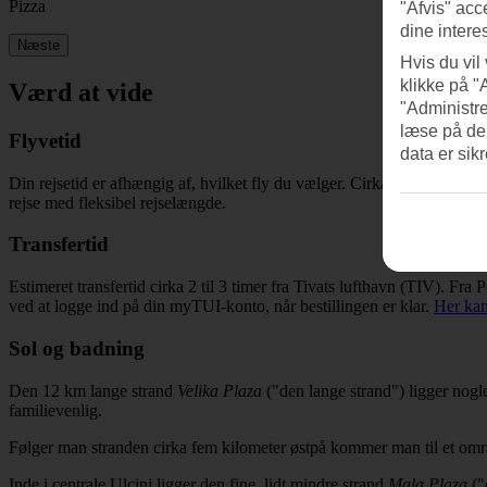
Pizza
"Afvis" acc
dine intere
Næste
Hvis du vil
klikke på "
Værd at vide
"Administre
læse på de
Flyvetid
data er sik
Din rejsetid er afhængig af, hvilket fly du vælger. Cirka 2 timer 20 min
rejse med fleksibel rejselængde.
Transfertid
Estimeret transfertid cirka 2 til 3 timer fra Tivats lufthavn (TIV). Fra
ved at logge ind på din myTUI-konto, når bestillingen er klar.
Her kan
Sol og badning
Den 12 km lange strand
Velika Plaza
("den lange strand") ligger nogl
familievenlig.
Følger man stranden cirka fem kilometer østpå kommer man til et områd
Inde i centrale Ulcinj ligger den fine, lidt mindre strand
Mala Plaza
("