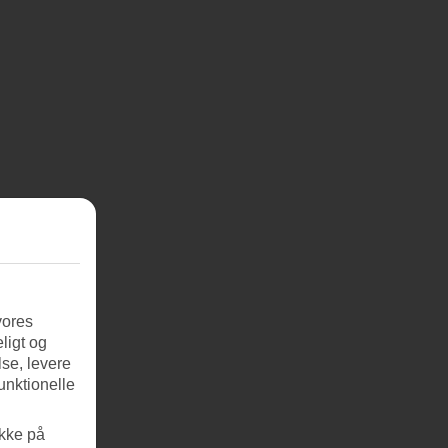
vores
ligt og
se, levere
unktionelle
ikke på