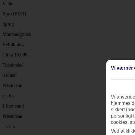
Valuta
Euro (EUR)
Sprog
Montenegrinsk
Befolkning
Cirka 10.000
Tidsforskel
Vi værner 
0 timer
Prisniveau
ca. 6,-
Vi anvender
hjemmeside
1 liter vand
sikkert (nø
personligt 
Prisniveau
cookies, st
ca. 55,-
Ved at klik