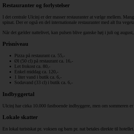
Restauranter og forlystelser
I det centrale Ulcinj er der masser restauranter at vælge mellem. Man
spinat. Der er også en del internationale restauranter med alt fra vegetar
Når det gælder nattelivet, kan pulsen blive ganske høj i juli og augu
Prisniveau
Pizza på restaurant ca. 55,-
Øl (50 cl) på restaurant ca. 16,-
Let frokost ca. 80,-
Enkel middag ca. 120,-
1 liter vand i butik ca. 6,-
Sodavand (33 cl) i butik ca. 6,-
Indbyggertal
Ulcinj har cirka 10.000 fastboende indbyggere, men om sommeren er ant
Lokale skatter
En lokal turistskat pr. voksen og barn pr. nat betales direkte til hotellet