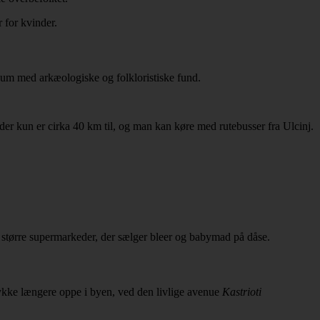
 for kvinder.
seum med arkæologiske og folkloristiske fund.
 der kun er cirka 40 km til, og man kan køre med rutebusser fra Ulcinj.
e større supermarkeder, der sælger bleer og babymad på dåse.
 stykke længere oppe i byen, ved den livlige avenue
Kastrioti