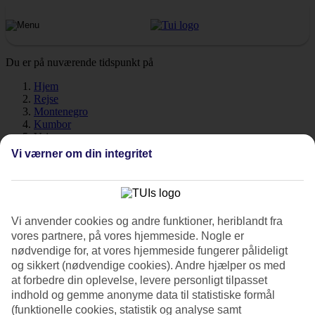
Du er på nuværende tidspunkt på
Hjem
Rejse
Montenegro
Kumbor
Vejr
Vi værner om din integritet
Kumbor - Vejr og
temperaturer
Vi anvender cookies og andre funktioner, heriblandt fra
vores partnere, på vores hjemmeside. Nogle er
nødvendige for, at vores hjemmeside fungerer pålideligt
og sikkert (nødvendige cookies). Andre hjælper os med
at forbedre din oplevelse, levere personligt tilpasset
Hvordan er vejret, når du skal rejse til
Kumbor
på ferie? Vejret,
klima og temperatur spiller en afgørende rolle på din ferie, uanset
indhold og gemme anonyme data til statistiske formål
om det gælder soltimer eller vandtemperatur. Find ud af hvor varmt
(funktionelle cookies, statistik og analyse samt