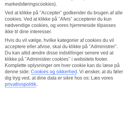
der er, når du skal rejse til Kumbor. Her har vi samlet al information
markedsføringscookies).
om vejret måned for måned.
Ved at klikke på "Accepter" godkender du brugen af alle
Gennemsnitstemperatur – Kumbor
cookies. Ved at klikke på "Afvis" accepterer du kun
nødvendige cookies, og vores hjemmeside tilpasses
ikke til dine interesser.
Populære hoteller – Kumbor
Hvis du vil vælge, hvilke kategorier af cookies du vil
Mere i samme kategori
acceptere eller afvise, skal du klikke på "Administrer".
Du kan altid ændre disse indstillinger senere ved at
Kotor - Vejr og temperaturer
klikke på "Administrer cookies" i websitets footer.
Kreta - Vejr og temperaturer
Komplette oplysninger om hver cookie kan du læse på
Cypern - Vejr og temperaturer
denne side:
Cookies og sikkerhed
.
Vi ønsker, at du føler
Lustica Bay - Vejr og temperaturer
dig tryg ved, at dine data er sikre hos os: Læs vores
privatlivspolitik
.
Mere i samme område
Rejser til Montenegro
Rejser til Budva
Hoteller Montenegro
Hoteller Budva
Hoteller Ulcinj
Rejser der ligner