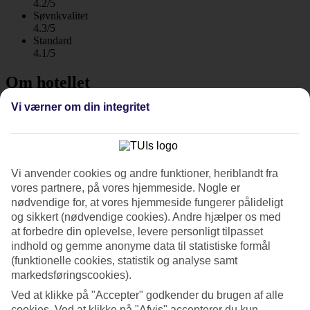
4.2/5
Søvnkvalitet
4.3/5
Standard
4.1/5
Om hotellet
Vi værner om din integritet
4*
Officiel kategori
WiFi
Poolområde med havudsigt
Vi anvender cookies og andre funktioner, heriblandt fra
vores partnere, på vores hjemmeside. Nogle er
På Palmon Bay Hotel & Spa bor du direkte ved havet, nogle
kilometer udenfor Igalos bykerne. Hotellets 212 værelser har et
nødvendige for, at vores hjemmeside fungerer pålideligt
moderne og lyst design. Her er to restauranter, flere barer, fitness og
og sikkert (nødvendige cookies). Andre hjælper os med
et stort spa.
at forbedre din oplevelse, levere personligt tilpasset
indhold og gemme anonyme data til statistiske formål
Poolområdet ligger på en stor stenplatform, der strækker sig ud i
(funktionelle cookies, statistik og analyse samt
vandet. Her kan du tage et forfriskende dyp i poolen eller en drink i
markedsføringscookies).
poolbaren. Fra hele poolområdet er der en fantastisk udsigt over
bugten Boka Bay. Der er solstole på platformen og ved det lille
Ved at klikke på "Accepter" godkender du brugen af alle
tilstødende strandafsnit.
cookies. Ved at klikke på "Afvis" accepterer du kun