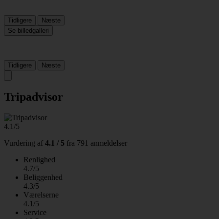
Tidligere
Næste
Se billedgalleri
Tidligere
Næste
Tripadvisor
4.1/5
Vurdering af
4.1 / 5
fra
791 anmeldelser
Renlighed
4.7/5
Beliggenhed
4.3/5
Værelserne
4.1/5
Service