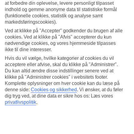
at forbedre din oplevelse, levere personligt tilpasset
dyp i poolen. Til familiens yngste er der også en børnesektion i den
store pool. Nedenfor terrassen har hotellet en lille strand og en
indhold og gemme anonyme data til statistiske formål
badekaj med solsenge og badestiger ned i vandet.
(funktionelle cookies, statistik og analyse samt
markedsføringscookies).
All Inclusive indgår
Ved at klikke på "Accepter" godkender du brugen af alle
cookies. Ved at klikke på "Afvis" accepterer du kun
I rejsens pris indgår All Inclusive, som gør din ferie ekstra bekvem.
Når du bliver sulten er der altid noget at spise og drikke i nærheden.
nødvendige cookies, og vores hjemmeside tilpasses
I buffetrestauranten serveres smagsoplevelser fra Middelhavet og
ikke til dine interesser.
internationale retter.
Hvis du vil vælge, hvilke kategorier af cookies du vil
acceptere eller afvise, skal du klikke på "Administrer".
Træning og afslapning
Du kan altid ændre disse indstillinger senere ved at
Forkæl dig selv i ferien, på menuen i hotellets spa er der både
klikke på "Administrer cookies" i websitets footer.
massage og skønhedsbehandlinger. Slap af med en yogalektion. Vil
Komplette oplysninger om hver cookie kan du læse på
du hellere være aktiv i ferien er der fitness og flere former for sport
denne side:
Cookies og sikkerhed
.
Vi ønsker, at du føler
som badminton, volleyball og vandaerobics.
dig tryg ved, at dine data er sikre hos os: Læs vores
privatlivspolitik
.
Antal værelser : 238
Kort om hotellet
Til strand/badning
100 m - 300 m