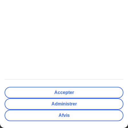
Gavekort
Ofte stillede spørgsmål
Billeje
TUI-app
Nyhedsbrev
Compliance og Integritet
myTUI
TUI Smiles Rewards Club
TUI Smiles Rewards Club -
Regler og vilkår
Populære Artikler
Mest Søgt
Her skal du bruge adapter
All Inclusive rejser
Hvor mange drikkepenge giver
Charterrejser
man?
Billige rejser
Accepter
Europas 10 bedste strande
Afbudsrejser med All Inclusive
Administrer
Få din egen pool i Grækenland
Varmeguide
Billige rejser
Afbudsrejser
Afvis
Billige rejser til Thailand
Afbudsrejser med All Inclusive