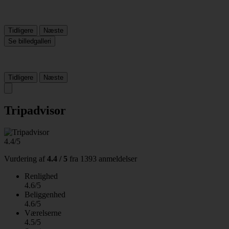
Tidligere
Næste
Se billedgalleri
Tidligere
Næste
Tripadvisor
4.4/5
Vurdering af
4.4 / 5
fra
1393 anmeldelser
Renlighed
4.6/5
Beliggenhed
4.6/5
Værelserne
4.5/5