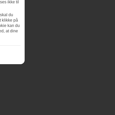
es ikke til
 skal du
t klikke på
okie kan du
ed, at dine