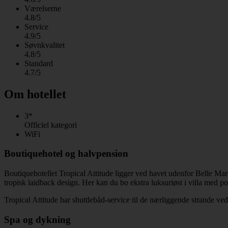
Værelserne
4.8/5
Service
4.9/5
Søvnkvalitet
4.8/5
Standard
4.7/5
Om hotellet
3*
Officiel kategori
WiFi
Boutiquehotel og halvpension
Boutiquehotellet Tropical Attitude ligger ved havet udenfor Belle Mar
tropisk laidback design. Her kan du bo ekstra luksuriøst i villa med p
Tropical Attitude har shuttlebåd-service til de nærliggende strande ve
Spa og dykning