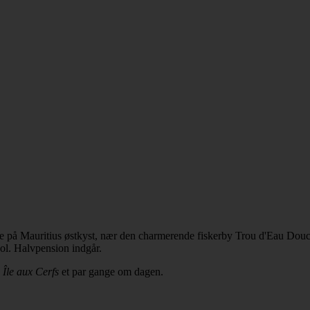
e på Mauritius østkyst, nær den charmerende fiskerby Trou d'Eau Douce o
ool. Halvpension indgår.
d
Île aux Cerfs
et par gange om dagen.