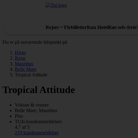
Rejser
Flybilletter
Kun Hotel
Kør-selv-ferie
Du er på nuværende tidspunkt på
Hjem
Rejse
Mauritius
Belle Mare
Tropical Attitude
Tropical Attitude
Voksne & venner
Belle Mare, Mauritius
Plus
TUIs kundeanmeldelser:
4.7 af 5
219 kundeanmeldelser