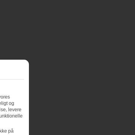
vores
ligt og
se, levere
unktionelle
ikke på