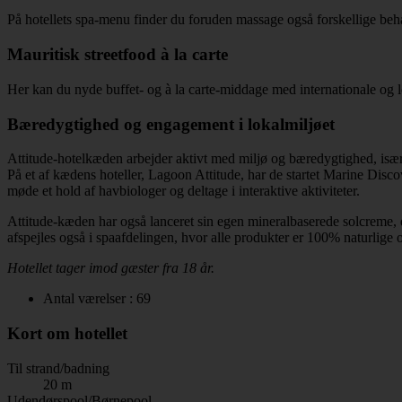
På hotellets spa-menu finder du foruden massage også forskellige beha
Mauritisk streetfood à la carte
Her kan du nyde buffet- og à la carte-middage med internationale og l
Bæredygtighed og engagement i lokalmiljøet
Attitude-hotelkæden arbejder aktivt med miljø og bæredygtighed, især
På et af kædens hoteller, Lagoon Attitude, har de startet Marine Di
møde et hold af havbiologer og deltage i interaktive aktiviteter.
Attitude-kæden har også lanceret sin egen mineralbaserede solcreme, de
afspejles også i spaafdelingen, hvor alle produkter er 100% naturlige 
Hotellet tager imod gæster fra 18 år.
Antal værelser : 69
Kort om hotellet
Til strand/badning
20 m
Udendørspool/Børnepool