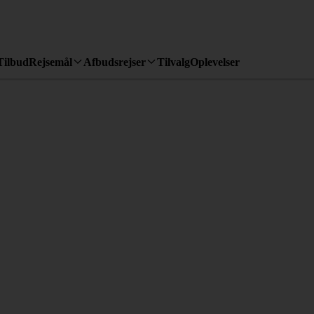
Tilbud
Rejsemål
Afbudsrejser
Tilvalg
Oplevelser