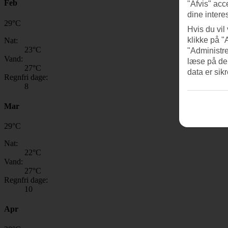
Feb
"Afvis" acc
dine intere
29
°
C
Hvis du vil
klikke på "
Nat:
23
°C
"Administre
Vand:
læse på de
27
°C
data er sik
Regnfri dage:
8
Mar
29
°
C
Nat:
22
°C
Vand:
27
°C
Regnfri dage:
10
Apr