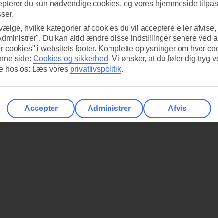
epterer du kun nødvendige cookies, og vores hjemmeside tilpass
sser.
 vælge, hvilke kategorier af cookies du vil acceptere eller afvise,
Administrer". Du kan altid ændre disse indstillinger senere ved a
r cookies" i websitets footer. Komplette oplysninger om hver co
nne side:
Cookies og sikkerhed
.
Vi ønsker, at du føler dig tryg v
re hos os: Læs vores
privatlivspolitik
.
Accepter
Administrer
Afvis