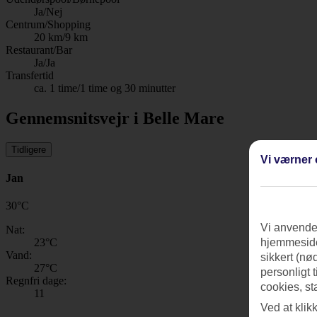
Ja/Nej
Centrum/Shopping
20 km/9 km
Restaurant/Bar
Ja/Ja
Transfertid
ca. 1 time/1 time og 30 minutter
Gennemsnitsvejr i Belle Mare
Tidligere
Vi værner 
Jan
30
°
C
Vi anvender
Nat:
23
°C
hjemmeside
Vand:
sikkert (nø
27
°C
personligt 
Regnfri dage:
cookies, st
11
Ved at klik