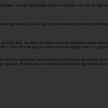
ndlinger. Du kan også bestille tid hos en hårstylist. Her kan du også 
okale specialiteter. Du kan også prøve mauritisk streetfood som chilika
 på lokalt plan. De køber fra lokale avlere og landmænd, støtter håndvæ
scovery Centre, hvor de arbejder med at beskytte mangroveskove og ha
r er fri for kemikalier, for at minimere påvirkningen på koraller og live
og veganske. Produkterne er lavet med lokalt dyrkede ingredienser fra Va