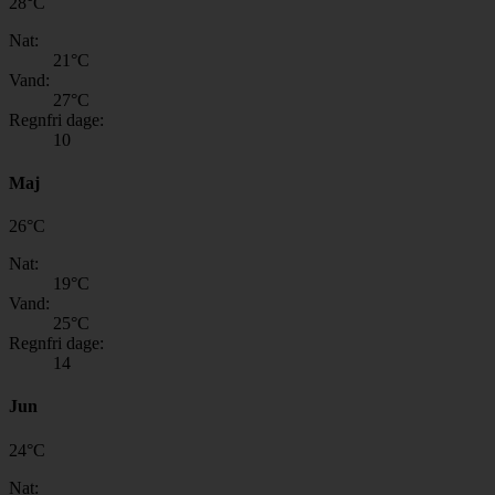
28
°
C
Nat:
21
°C
Vand:
27
°C
Regnfri dage:
10
Maj
26
°
C
Nat:
19
°C
Vand:
25
°C
Regnfri dage:
14
Jun
24
°
C
Nat: