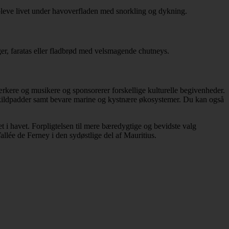
opleve livet under havoverfladen med snorkling og dykning.
ger, faratas eller fladbrød med velsmagende chutneys.
rkere og musikere og sponsorerer forskellige kulturelle begivenheder.
vskildpadder samt bevare marine og kystnære økosystemer. Du kan også
t i havet. Forpligtelsen til mere bæredygtige og bevidste valg
llée de Ferney i den sydøstlige del af Mauritius.