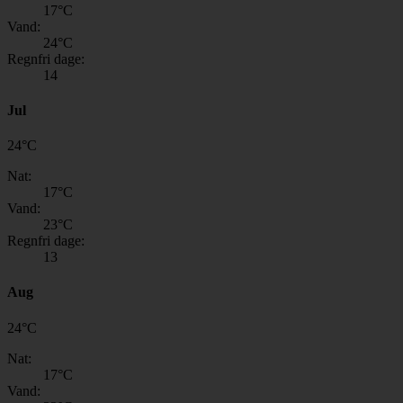
17
°C
Vand:
24
°C
Regnfri dage:
14
Jul
24
°
C
Nat:
17
°C
Vand:
23
°C
Regnfri dage:
13
Aug
24
°
C
Nat:
17
°C
Vand: