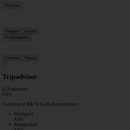
Se priser
Tidligere
Næste
Se billedgalleri
Tidligere
Næste
Tripadvisor
4.8/5
Vurdering af
4.8 / 5
fra
2638 anmeldelser
Renlighed
4.8/5
Beliggenhed
4.6/5