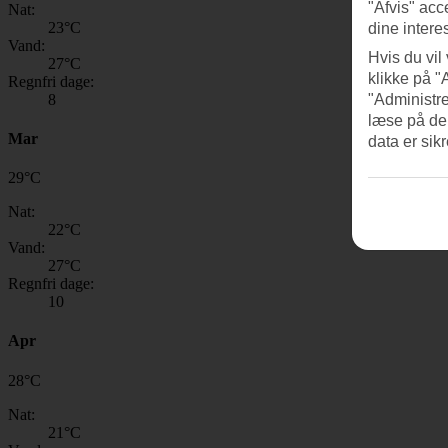
"Afvis" acc
Nat:
23
°C
dine intere
Vand:
Hvis du vil
27
°C
klikke på "
Regnfri dage:
8
"Administre
læse på de
Mar
data er sik
29
°
C
Nat:
22
°C
Vand:
27
°C
Regnfri dage:
10
Apr
28
°
C
Nat:
21
°C