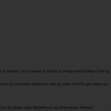
er designet i lyse nuancer af havblå og orange med indslag af sort og
okus på mauritiske traditioner, mad og kultur. Hotellet går meget op i
levelser fra blandt andet Middelhavet og Mellemøsten. Menuen