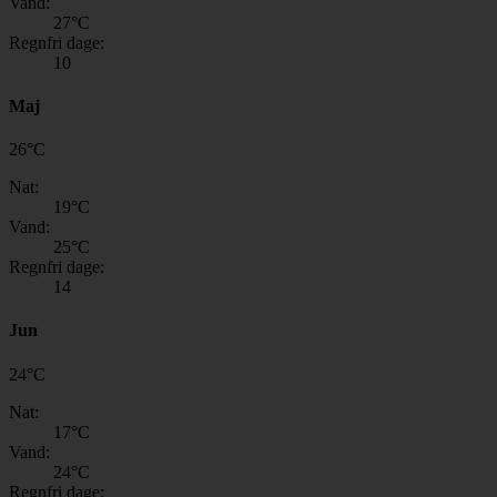
Vand:
27
°C
Regnfri dage:
10
Maj
26
°
C
Nat:
19
°C
Vand:
25
°C
Regnfri dage:
14
Jun
24
°
C
Nat:
17
°C
Vand:
24
°C
Regnfri dage: