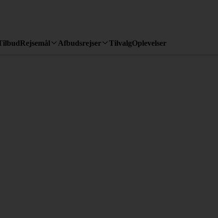
Tilbud
Rejsemål
Afbudsrejser
Tilvalg
Oplevelser