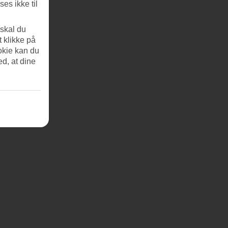
es ikke til
 skal du
t klikke på
okie kan du
ed, at dine