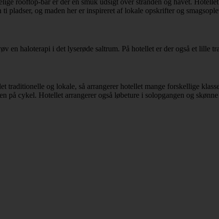
ggelige rooftop-bar er der en smuk udsigt over stranden og havet. Hotellet
 ti pladser, og maden her er inspireret af lokale opskrifter og smagsople
 en haloterapi i det lyserøde saltrum. På hotellet er der også et lille t
 traditionelle og lokale, så arrangerer hotellet mange forskellige kla
n på cykel. Hotellet arrangerer også løbeture i solopgangen og skønn