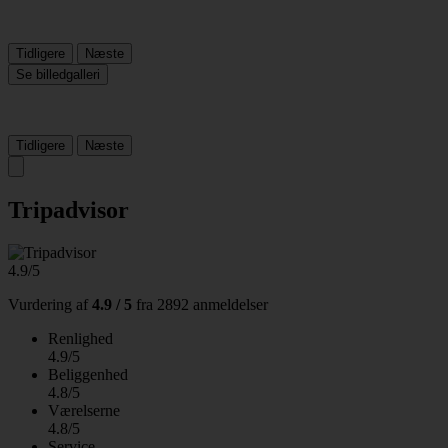
Tidligere
Næste
Se billedgalleri
Tidligere
Næste
Tripadvisor
4.9/5
Vurdering af
4.9 / 5
fra
2892 anmeldelser
Renlighed
4.9/5
Beliggenhed
4.8/5
Værelserne
4.8/5
Service