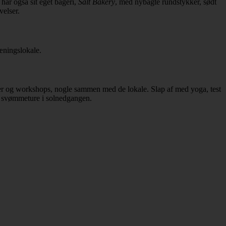
 har også sit eget bageri,
Salt Bakery
, med nybagte rundstykker, sødt
velser.
ræningslokale.
sser og workshops, nogle sammen med de lokale. Slap af med yoga, test
e svømmeture i solnedgangen.