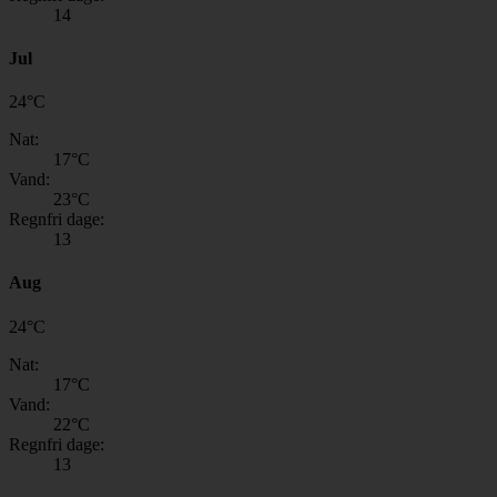
14
Jul
24
°
C
Nat:
17
°C
Vand:
23
°C
Regnfri dage:
13
Aug
24
°
C
Nat:
17
°C
Vand:
22
°C
Regnfri dage:
13