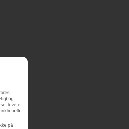
vores
ligt og
se, levere
unktionelle
ikke på