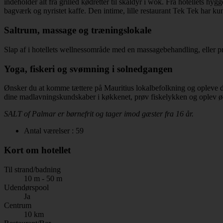
indeholder alt fra grilled kødretter til skaldyr i wok. Fra hotellets hy
bagværk og nyristet kaffe. Den intime, lille restaurant Tek Tek har kun
Saltrum, massage og træningslokale
Slap af i hotellets wellnessområde med en massagebehandling, eller prøv
Yoga, fiskeri og svømning i solnedgangen
Ønsker du at komme tættere på Mauritius lokalbefolkning og opleve det
dine madlavningskundskaber i køkkenet, prøv fiskelykken og oplev øe
SALT of Palmar er børnefrit og tager imod gæster fra 16 år.
Antal værelser : 59
Kort om hotellet
Til strand/badning
10 m - 50 m
Udendørspool
Ja
Centrum
10 km