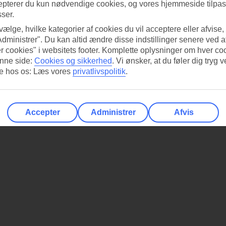
epterer du kun nødvendige cookies, og vores hjemmeside tilpass
sser.
 vælge, hvilke kategorier af cookies du vil acceptere eller afvise,
Administrer". Du kan altid ændre disse indstillinger senere ved a
r cookies" i websitets footer. Komplette oplysninger om hver co
nne side:
Cookies og sikkerhed
.
Vi ønsker, at du føler dig tryg v
re hos os: Læs vores
privatlivspolitik
.
Accepter
Administrer
Afvis