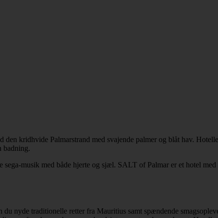
 den kridhvide Palmarstrand med svajende palmer og blåt hav. Hotellet 
n badning.
ske sega-musik med både hjerte og sjæl. SALT of Palmar er et hotel med f
 kan du nyde traditionelle retter fra Mauritius samt spændende smagsop