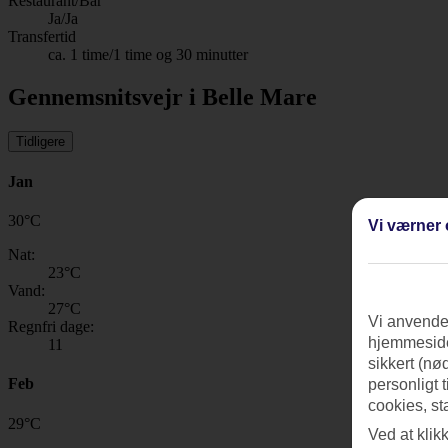
Restaurant/Bar
Ja/Ja
Transfertid
ca. 1 time/1 time og 30 minutter
Gennemsnitsvejr i Belle Mare
Tidligere
Jan
30
°
C
Vi værner 
Nat:
23
°C
Vand:
27
°C
Vi anvender
Regnfri dage:
hjemmeside
11
sikkert (nø
Feb
personligt 
cookies, st
29
°
C
Ved at klik