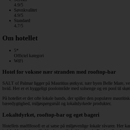
4.9/5
Søvnkvalitet
4.9/5
Standard
4.7/5
Om hotellet
5*
Officiel kategori
WiFi
Hotel for voksne nær stranden med rooftop-bar
SALT of Palmar ligger på Mauritius østkyst, nær byen Belle Mare, ved
hvid. Her er et hyggeligt poolområde med solsenge og en pool til skø
På hotellet er der ofte lokale bands, der spiller den populære mauriti
bæredygtighed, miljøspørgsmål og lokaltdyrkede produkter.
Lokaltdyrket, rooftop-bar og eget bageri
Hotellets madfilosofi er at satse på miljøvenlige lokale råvarer. Her