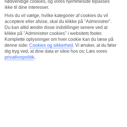
nødvendige cookies, og vores hjemmeside tilpasses
Søvnkvalitet
4.6/5
ikke til dine interesser.
Standard
Hvis du vil vælge, hvilke kategorier af cookies du vil
4.3/5
acceptere eller afvise, skal du klikke på "Administrer".
Du kan altid ændre disse indstillinger senere ved at
Om hotellet
klikke på "Administrer cookies" i websitets footer.
Komplette oplysninger om hver cookie kan du læse på
4*
denne side:
Cookies og sikkerhed
.
Vi ønsker, at du føler
Officiel kategori
dig tryg ved, at dine data er sikre hos os: Læs vores
Det 4-stjernede hotel Dar Les Cigognes by Sanssouci Collection i
privatlivspolitik
.
Marrakech er et hotel med bar, WiFi og restaurant. På hotellet kan
du nyde Både massage og sauna. hvis børnene er med findes der
barnepasning. Der er parkeringsmuligheder i omådet.
Kort om hotellet
Restaurant/Bar
Ja/Ja
Transfertid
ca. 30 minutter
Gennemsnitsvejr i Marrakech