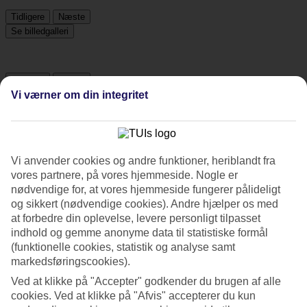
Tidligere
Næste
Se billedgalleri
Tidligere
Næste
Vi værner om din integritet
Tripadvisor
Vi anvender cookies og andre funktioner, heriblandt fra
4.7/5
vores partnere, på vores hjemmeside. Nogle er
Vurdering af
4.7 / 5
fra
543 anmeldelser
nødvendige for, at vores hjemmeside fungerer pålideligt
og sikkert (nødvendige cookies). Andre hjælper os med
Renlighed
at forbedre din oplevelse, levere personligt tilpasset
4.8/5
indhold og gemme anonyme data til statistiske formål
Beliggenhed
(funktionelle cookies, statistik og analyse samt
4.6/5
Værelserne
markedsføringscookies).
4.6/5
Ved at klikke på "Accepter" godkender du brugen af alle
Service
cookies. Ved at klikke på "Afvis" accepterer du kun
4.7/5