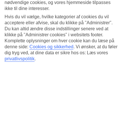
Værelse med havudsigt
nødvendige cookies, og vores hjemmeside tilpasses
ikke til dine interesser.
Visse dobbeltværelser har fuld havudsigt. Hvis du bestiller sådan et
Hvis du vil vælge, hvilke kategorier af cookies du vil
har du mulighed for at vågne op til en postkortsmuk udsigt hver
acceptere eller afvise, skal du klikke på "Administrer".
morgen i ferien.
Du kan altid ændre disse indstillinger senere ved at
Morgenmad på terrassen
klikke på "Administrer cookies" i websitets footer.
Komplette oplysninger om hver cookie kan du læse på
I restaurant
Andante
kan du hver dag spise en skøn morgenbuffet på
denne side:
Cookies og sikkerhed
.
Vi ønsker, at du føler
den udendørs terrasse. Skal ferien være endnu mere bekvem, kan du
dig tryg ved, at dine data er sikre hos os: Læs vores
forudbestille halv- eller helpension hjemmefra. Menuerne består af
privatlivspolitik
.
retter, der er inspireret af det lokale køkken.
Spa og fitness
Vil du forkæle dig selv, kan du besøge spa-afdelingen, der tilbyder
afslappende kropsbehandlinger, eller nyde lidt tid i jacuzzien. Vil du
være aktiv i ferien kan du træne i fitnesslokalet.
Antal værelser : 90
Kort om hotellet
Til strand/badning