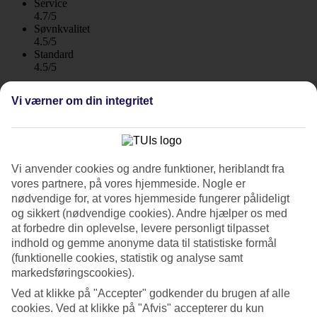
Service
4.7/5
Søvnkvalitet
4.5/5
Standard
4.5/5
Om hotellet
Vi værner om din integritet
4*
Officiel kategori
WiFi
Vi anvender cookies og andre funktioner, heriblandt fra
Midt i Omis nær sandstranden
vores partnere, på vores hjemmeside. Nogle er
nødvendige for, at vores hjemmeside fungerer pålideligt
På hotel Plaza Omis bor du centralt i byen Omis i Kroatien. Der er
og sikkert (nødvendige cookies). Andre hjælper os med
et par minutters gang til sandstranden og i nærheden af hotellet
at forbedre din oplevelse, levere personligt tilpasset
ligger den gamle bydel, hvor du kan gå rundt i de stemningsfulde
indhold og gemme anonyme data til statistiske formål
stræder. Morgenmad er inkluderet og du kan tilkøbe måltidspakker
hjemmefra.
(funktionelle cookies, statistik og analyse samt
markedsføringscookies).
Her bor du i moderne indrettede værelser med byens udbud af
Ved at klikke på "Accepter" godkender du brugen af alle
restauranter, butikker og gamle bygninger udenfor døren.
cookies. Ved at klikke på "Afvis" accepterer du kun