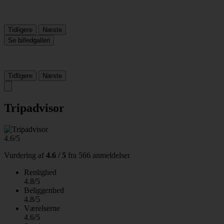
Tidligere
Næste
Se billedgalleri
Tidligere
Næste
Tripadvisor
4.6/5
Vurdering af
4.6 / 5
fra
566 anmeldelser
Renlighed
4.8/5
Beliggenhed
4.8/5
Værelserne
4.6/5