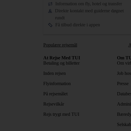
Information om fly, hotel og transfer
Direkte kontakt med guiderne døgnet
rundt
Få tilbud direkte i appen
Populære rejsemål
A
At Rejse Med TUI
Om TU
Betaling og billetter
Om vir
Inden rejsen
Job ho
Flyinformation
Presse
På rejsemålet
Databes
Rejsevilkår
Adminis
Rejs trygt med TUI
Bæredy
Selskab