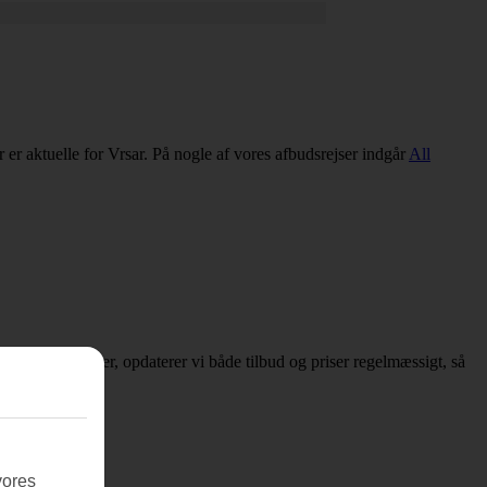
er er aktuelle for Vrsar. På nogle af vores afbudsrejser indgår
All
er om afbudsrejser, opdaterer vi både tilbud og priser regelmæssigt, så
vores