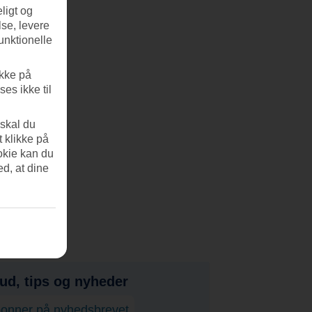
ligt og
se, levere
unktionelle
ikke på
es ikke til
 skal du
t klikke på
okie kan du
ed, at dine
bud, tips og nyheder
onner på nyhedsbrevet