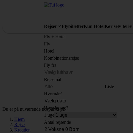
Rejser
Flybilletter
Kun Hotel
Kør-selv-ferie
Fly + Hotel
Fly
Hotel
Kombinationsrejse
Fly fra
Rejsemål
Liste
Hvornår?
Hvor længe?
Du er på nuværende tidspunkt på
1 uge
Hjem
Antal rejsende
Rejse
Kroatien