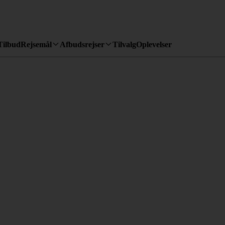
Tilbud
Rejsemål
Afbudsrejser
Tilvalg
Oplevelser