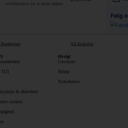
mobilkamera for at hente appen.
Følg o
fbudsrejser
All Inclusive
I
Øvrigt
ksomheden
Gavekort
s TUI
Billeje
Nyhedsbrev
kyttelse & sikkerhed
trer cookies
gtighed
er