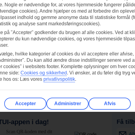
. Nogle er nødvendige for, at vores hjemmeside fungerer pålide
dvendige cookies). Andre hjælper os med at forbedre din oplevel
tilpasset indhold og gemme anonyme data til statistiske formål (f
atistik og analyse samt markedsføringscookies).
ke på "Accepter" godkender du brugen af alle cookies. Ved at kl
epterer du kun nødvendige cookies, og vores hjemmeside tilpass
sser.
 vælge, hvilke kategorier af cookies du vil acceptere eller afvise,
Administrer". Du kan altid ændre disse indstillinger senere ved a
r cookies" i websitets footer. Komplette oplysninger om hver co
nne side:
Cookies og sikkerhed
.
Vi ønsker, at du føler dig tryg v
re hos os: Læs vores
privatlivspolitik
.
Accepter
Administrer
Afvis
UI-appen i dag!
Få til
Scan QR-koden med dit
Ab