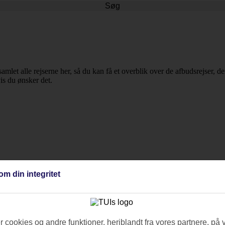
Søg
samlet alle rejserne her, så du kan få et overblik over de afbudsrejser, d
vis du ønsker det.
jsemål og rejselængde for at tilpasse turen til dine ønsker. Da det handl
om din integritet
rsar.
 cookies og andre funktioner, heriblandt fra vores partnere, på 