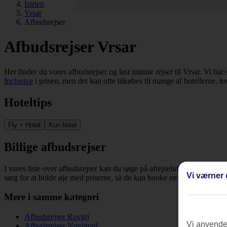
Istrien
Vrsar
Afbudsrejser
Afbudsrejser Vrsar
Her finder du vores afbudsrejser og last minute rejser til Vrsar. Vi har 
Inclusive
i prisen, men det kan ofte tilkøbes til mange af hotellerne, h
Hoteltips
Fly + Hotel
Kun hotel
Billige afbudsrejser
I vores liste over afbudsrejser kan du søge på afrejselufthavn, dato, re
Vi værner 
sørg for at holde øje med priserne, så du kan booke en billig rejse til V
Mere i samme kategori
Afbudsrejser Rovinj
Vi anvender
Afbudsrejser Novigrad