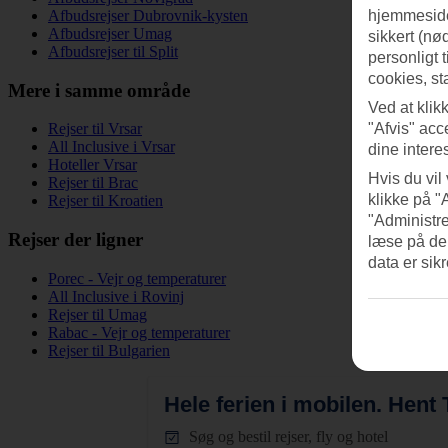
Afbudsrejser Dubrovnik-kysten
hjemmeside
Afbudsrejser Umag
sikkert (nø
Afbudsrejser til Split
personligt 
cookies, st
Mere i samme område
Ved at klik
Rejser til Vrsar
"Afvis" acc
All Inclusive i Vrsar
dine intere
Hoteller Vrsar
Hvis du vil
Rejser til Brac
klikke på "
Rejser til Kroatien
"Administre
Rejser der ligner
læse på de
data er sik
Porec - Vejr og temperaturer
All Inclusive i Rovinj
Rejser til Umag
Rabac - Vejr og temperaturer
Rejser til Bulgarien
Hele ferien i mobilen.
Hent T
Søg og bestil rejser, fly og hotel