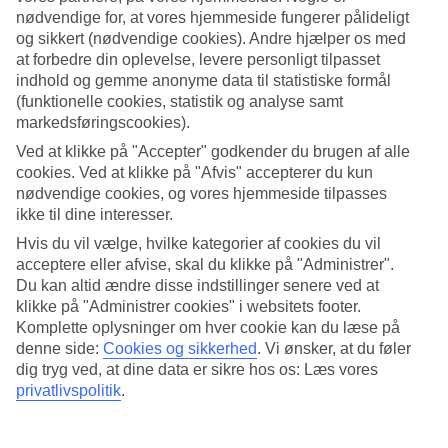
nødvendige for, at vores hjemmeside fungerer pålideligt
Søg
og sikkert (nødvendige cookies). Andre hjælper os med
at forbedre din oplevelse, levere personligt tilpasset
indhold og gemme anonyme data til statistiske formål
(funktionelle cookies, statistik og analyse samt
Du er på nuværende tidspunkt på
markedsføringscookies).
Ved at klikke på "Accepter" godkender du brugen af alle
Hjem
cookies. Ved at klikke på "Afvis" accepterer du kun
Rejse
Kroatien
nødvendige cookies, og vores hjemmeside tilpasses
Dubrovnik-kysten
ikke til dine interesser.
Orašac
Hvis du vil vælge, hvilke kategorier af cookies du vil
Afbudsrejser
acceptere eller afvise, skal du klikke på "Administrer".
Afbudsrejser Orašac
Du kan altid ændre disse indstillinger senere ved at
klikke på "Administrer cookies" i websitets footer.
Komplette oplysninger om hver cookie kan du læse på
Her finder du vores afbudsrejser og last minute rejser til Orašac. Vi
denne side:
Cookies og sikkerhed
.
Vi ønsker, at du føler
har samlet alle rejserne her, så du kan få et overblik over de
dig tryg ved, at dine data er sikre hos os: Læs vores
afbudsrejser, der er aktuelle for Orašac. På nogle af vores
privatlivspolitik
.
afbudsrejser indgår
All Inclusive
i prisen, men det kan ofte tilkøbes
til mange af hotellerne, hvis du ønsker det.