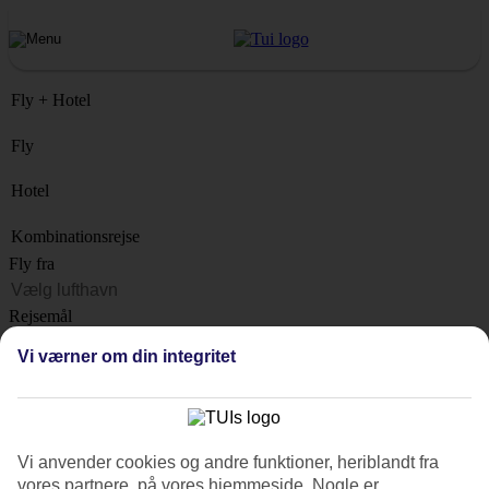
Fly + Hotel
Fly
Hotel
Kombinationsrejse
Fly fra
Rejsemål
Liste
Vi værner om din integritet
Hvornår?
Hvor længe?
1 uge
Vi anvender cookies og andre funktioner, heriblandt fra
Antal rejsende
vores partnere, på vores hjemmeside. Nogle er