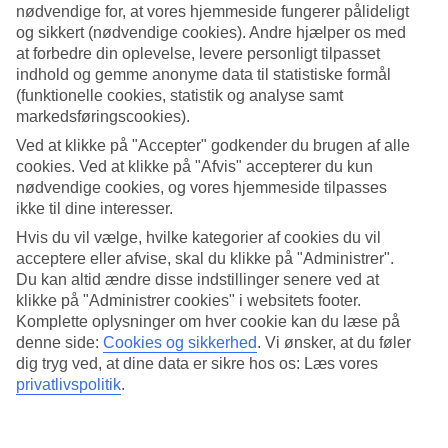
nødvendige for, at vores hjemmeside fungerer pålideligt
og sikkert (nødvendige cookies). Andre hjælper os med
Søg
at forbedre din oplevelse, levere personligt tilpasset
indhold og gemme anonyme data til statistiske formål
(funktionelle cookies, statistik og analyse samt
markedsføringscookies).
Du er på nuværende tidspunkt på
Ved at klikke på "Accepter" godkender du brugen af alle
Hjem
cookies. Ved at klikke på "Afvis" accepterer du kun
Rejse
nødvendige cookies, og vores hjemmeside tilpasses
Kroatien
Dubrovnik-kysten
ikke til dine interesser.
Lopud
Hvis du vil vælge, hvilke kategorier af cookies du vil
Afbudsrejser
acceptere eller afvise, skal du klikke på "Administrer".
Du kan altid ændre disse indstillinger senere ved at
Afbudsrejser Lopud
klikke på "Administrer cookies" i websitets footer.
Komplette oplysninger om hver cookie kan du læse på
Her finder du vores
afbudsrejser
til
Lopud
. Smidige og billige
denne side:
Cookies og sikkerhed
.
Vi ønsker, at du føler
pakkerejser, der bringer dig til varmen. På nogle af vores
dig tryg ved, at dine data er sikre hos os: Læs vores
afbudsrejser indgår
All Inclusive
, mens andre tilbud er mere
privatlivspolitik
.
spartanske.
Vores billige afbudsrejser