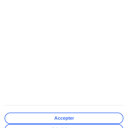
Lufthavne
Nulstil
Færdig
Rejsemål
Nulstil
Færdig
Afrejsedato
Ma
Ti
On
To
Fr
Lø
Sø
Hvor fleksibel er din afrejsedato?
Kun valgt dato
+/- 3 Dage
+/- 7 Dage
+/- 14 Dage
Nulstil
Færdig
Antal rejsende
Antal værelser
Vælg for mig
Accepter
Voksne
2