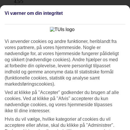
4.5/5
Service
4.4/5
Vi værner om din integritet
Søvnkvalitet
4.5/5
Standard
4.2/5
Vi anvender cookies og andre funktioner, heriblandt fra
Om hotellet
vores partnere, på vores hjemmeside. Nogle er
nødvendige for, at vores hjemmeside fungerer pålideligt
4*
og sikkert (nødvendige cookies). Andre hjælper os med
Officiel kategori
at forbedre din oplevelse, levere personligt tilpasset
WiFi
indhold og gemme anonyme data til statistiske formål
Care Travel
(funktionelle cookies, statistik og analyse samt
Nær stranden og med luksus-spa
markedsføringscookies).
Ved at klikke på "Accepter" godkender du brugen af alle
Valamar Lacroma ligger udenfor Dubrovnik i grønne omgivelser,
cookies. Ved at klikke på "Afvis" accepterer du kun
fem minutter fra en hvid stenstrand. Her kan du slappe af i et
nødvendige cookies, og vores hjemmeside tilpasses
moderne og luksuriøst spa, eller i poolen med havudsigt. Hotellet
ikke til dine interesser.
har restaurant, fitnessrum og aktiviteter.
Hvis du vil vælge, hvilke kategorier af cookies du vil
Foruden den lille stenstrand nærmest hotellet, er der gåafstand til de
acceptere eller afvise, skal du klikke på "Administrer".
populære strande Copacabana og Cava.