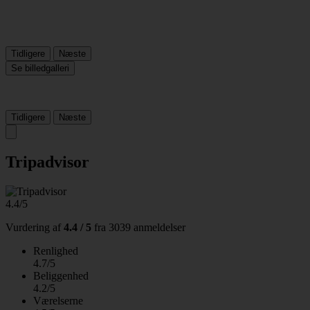
Tidligere
Næste
Se billedgalleri
Tidligere
Næste
Tripadvisor
4.4/5
Vurdering af
4.4 / 5
fra
3039 anmeldelser
Renlighed
4.7/5
Beliggenhed
4.2/5
Værelserne