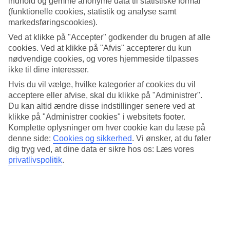
indhold og gemme anonyme data til statistiske formål
4.1/5
Standard
(funktionelle cookies, statistik og analyse samt
3.9/5
markedsføringscookies).
Ved at klikke på "Accepter" godkender du brugen af alle
Om hotellet
cookies. Ved at klikke på "Afvis" accepterer du kun
nødvendige cookies, og vores hjemmeside tilpasses
4*
ikke til dine interesser.
Officiel kategori
Hvis du vil vælge, hvilke kategorier af cookies du vil
Familieejet hotel i gåafstand til stranden
acceptere eller afvise, skal du klikke på "Administrer".
Du kan altid ændre disse indstillinger senere ved at
Ivka er et familieejet hotel på halvøen Lapad udenfor Dubrovnik.
klikke på "Administrer cookies" i websitets footer.
Nærmeste strand ligger et par hundrede meter væk og omkring
Komplette oplysninger om hver cookie kan du læse på
hotellet er der flere restauranter og barer.
denne side:
Cookies og sikkerhed
.
Vi ønsker, at du føler
Langs strandpromenaden kan du tage en gå- eller løbetur. Flere
dig tryg ved, at dine data er sikre hos os: Læs vores
steder undervejs er der badestiger, så du kan tage et lille dyp, hvis
privatlivspolitik
.
det frister.
På hotellet findes:
24 timers reception
Restaurant og bar
WiFi