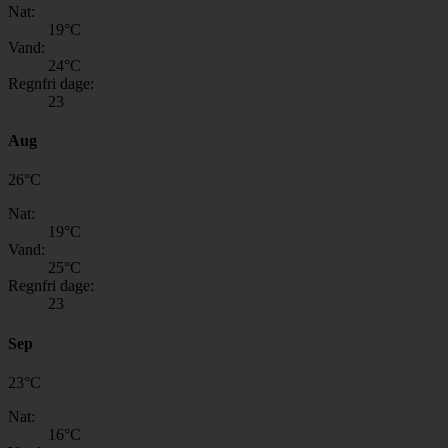
Nat:
19
°C
Vand:
24
°C
Regnfri dage:
23
Aug
26
°
C
Nat:
19
°C
Vand:
25
°C
Regnfri dage:
23
Sep
23
°
C
Nat:
16
°C