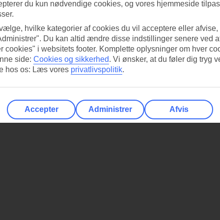
epterer du kun nødvendige cookies, og vores hjemmeside tilpass
sser.
 vælge, hvilke kategorier af cookies du vil acceptere eller afvise,
Administrer". Du kan altid ændre disse indstillinger senere ved a
r cookies" i websitets footer. Komplette oplysninger om hver co
nne side:
Cookies og sikkerhed
.
Vi ønsker, at du føler dig tryg v
re hos os: Læs vores
privatlivspolitik
.
Accepter
Administrer
Afvis