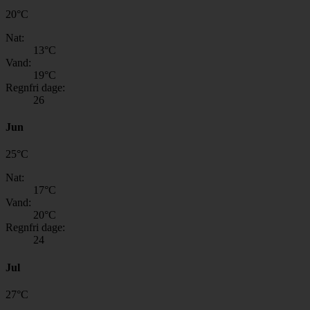
20
°
C
Nat:
13
°C
Vand:
19
°C
Regnfri dage:
26
Jun
25
°
C
Nat:
17
°C
Vand:
20
°C
Regnfri dage:
24
Jul
27
°
C