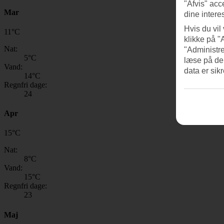
"Afvis" acc
Mar
dine intere
Hvis du vil
11
°
C
klikke på "
Nat:
"Administre
5
°C
læse på de
Vand:
data er sik
14
°C
Regnfri dage:
24
Apr
15
°
C
Nat:
8
°C
Vand:
15
°C
Regnfri dage:
23
Maj