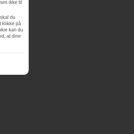
es ikke til
 skal du
t klikke på
okie kan du
ed, at dine