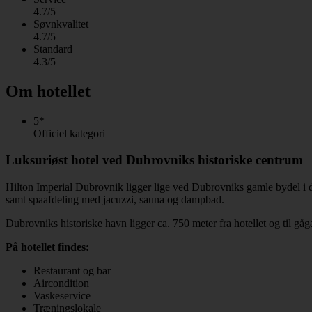
4.7/5
Søvnkvalitet
4.7/5
Standard
4.3/5
Om hotellet
5*
Officiel kategori
Luksuriøst hotel ved Dubrovniks historiske centrum
Hilton Imperial Dubrovnik ligger lige ved Dubrovniks gamle bydel i d
samt spaafdeling med jacuzzi, sauna og dampbad.
Dubrovniks historiske havn ligger ca. 750 meter fra hotellet og til gå
På hotellet findes:
Restaurant og bar
Aircondition
Vaskeservice
Træningslokale