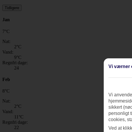
Tidligere
Jan
7
°
C
Nat:
2
°C
Vand:
9
°C
Regnfri dage:
Vi værner 
24
Feb
8
°
C
Vi anvender
Nat:
hjemmeside
2
°C
sikkert (nø
Vand:
personligt 
11
°C
cookies, st
Regnfri dage:
22
Ved at klik