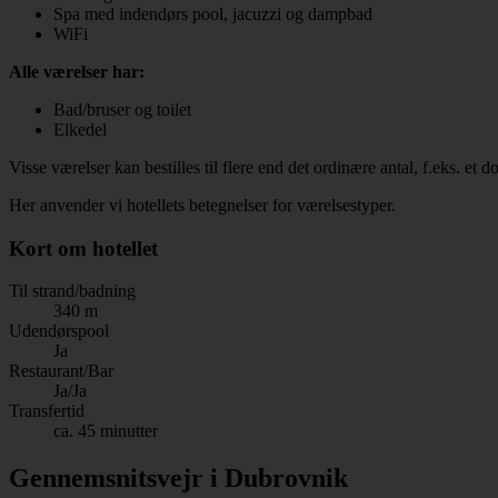
Spa med indendørs pool, jacuzzi og dampbad
WiFi
Alle værelser har:
Bad/bruser og toilet
Elkedel
Visse værelser kan bestilles til flere end det ordinære antal, f.eks. et
Her anvender vi hotellets betegnelser for værelsestyper.
Kort om hotellet
Til strand/badning
340 m
Udendørspool
Ja
Restaurant/Bar
Ja/Ja
Transfertid
ca. 45 minutter
Gennemsnitsvejr i Dubrovnik