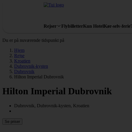
Rejser
Flybilletter
Kun Hotel
Kør-selv-ferie
Du er på nuværende tidspunkt på
Hjem
Rejse
Kroatien
Dubrovnik-kysten
Dubrovnik
Hilton Imperial Dubrovnik
Hilton Imperial Dubrovnik
Dubrovnik, Dubrovnik-kysten, Kroatien
Se priser