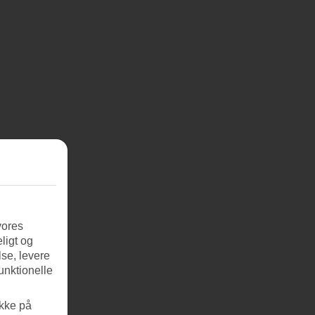
vores
ligt og
se, levere
unktionelle
ikke på