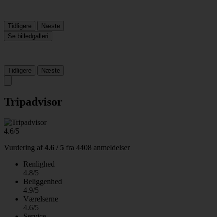
Tidligere
Næste
Se billedgalleri
Tidligere
Næste
Tripadvisor
4.6/5
Vurdering af
4.6 / 5
fra
4408 anmeldelser
Renlighed
4.8/5
Beliggenhed
4.9/5
Værelserne
4.6/5
Service