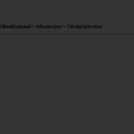
Tilbud
Rejsemål
Afbudsrejser
Tilvalg
Oplevelser