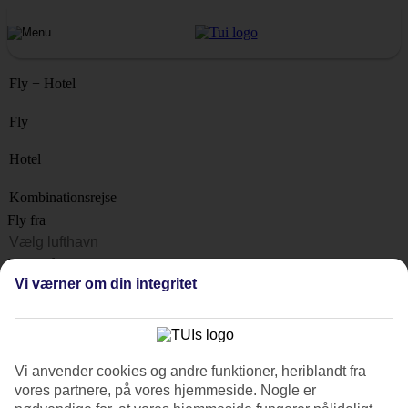
Fly + Hotel
Fly
Hotel
Kombinationsrejse
Fly fra
Rejsemål
Vi værner om din integritet
Liste
Hvornår?
Hvor længe?
Vi anvender cookies og andre funktioner, heriblandt fra
1 uge
vores partnere, på vores hjemmeside. Nogle er
Antal rejsende