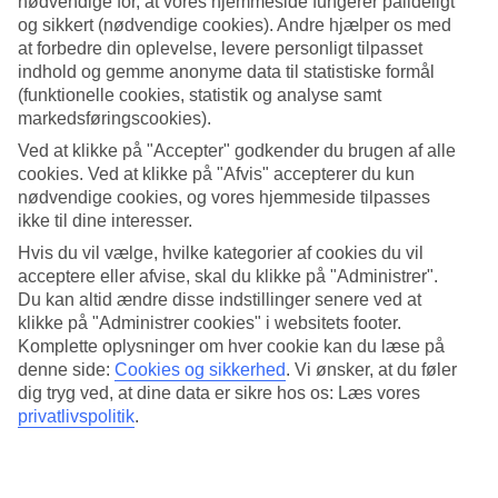
nødvendige for, at vores hjemmeside fungerer pålideligt
og sikkert (nødvendige cookies). Andre hjælper os med
Søg
at forbedre din oplevelse, levere personligt tilpasset
indhold og gemme anonyme data til statistiske formål
(funktionelle cookies, statistik og analyse samt
markedsføringscookies).
Du er på nuværende tidspunkt på
Ved at klikke på "Accepter" godkender du brugen af alle
Hjem
cookies. Ved at klikke på "Afvis" accepterer du kun
Rejse
nødvendige cookies, og vores hjemmeside tilpasses
Jamaica
ikke til dine interesser.
Ocho Rios
Hoteller
Hvis du vil vælge, hvilke kategorier af cookies du vil
acceptere eller afvise, skal du klikke på "Administrer".
Hoteller Ocho Rios
Du kan altid ændre disse indstillinger senere ved at
klikke på "Administrer cookies" i websitets footer.
Komplette oplysninger om hver cookie kan du læse på
Her finder du vores store udvalg af hoteller for Ocho Rios. Vi har
denne side:
Cookies og sikkerhed
.
Vi ønsker, at du føler
valgt de bedste hoteller, som Ocho Rios har at tilbyde, for at sikre
dig tryg ved, at dine data er sikre hos os: Læs vores
dig den bedst mulige ferie. Om du er på udkig efter luksushotel,
privatlivspolitik
.
egen pool eller
All Inclusive
har vi et hotel, der passer til dig. Brug
et øjeblik, lad dig inspirere og find dit drømmehotel her!
Hoteltips