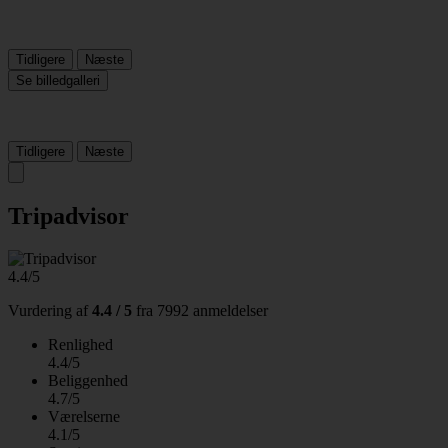
Tidligere
Næste
Se billedgalleri
Tidligere
Næste
Tripadvisor
4.4/5
Vurdering af
4.4 / 5
fra
7992 anmeldelser
Renlighed
4.4/5
Beliggenhed
4.7/5
Værelserne
4.1/5