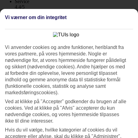
Service
4.4/5
Søvnkvalitet
Vi værner om din integritet
4.3/5
Standard
4.2/5
Om hotellet
Vi anvender cookies og andre funktioner, heriblandt fra
vores partnere, på vores hjemmeside. Nogle er
5*
nødvendige for, at vores hjemmeside fungerer pålideligt
Officiel kategori
WiFi
og sikkert (nødvendige cookies). Andre hjælper os med
at forbedre din oplevelse, levere personligt tilpasset
Afslappende dage eller fyldt med aktiviteter
indhold og gemme anonyme data til statistiske formål
(funktionelle cookies, statistik og analyse samt
Couples Swept Away i fredfyldte Negril, har høj standard og er kun
markedsføringscookies).
for voksne. Altså perfekt til dig, der rejser uden børn, uanset om det
er med kæresten eller en ven. Men først og fremmest ligger det
Ved at klikke på "Accepter" godkender du brugen af alle
direkte ved den hvide sandstrand og det Caribiske Hav.
cookies. Ved at klikke på "Afvis" accepterer du kun
nødvendige cookies, og vores hjemmeside tilpasses
Hotellet ligger midt på stranden Seven Mile Beach. Her er du altid
ikke til dine interesser.
tæt på skøn badning i de blå bølger, eller i et af svømmebassinerne.
Hvis du vil vælge, hvilke kategorier af cookies du vil
Eget sportsanlæg og spa
acceptere eller afvise, skal du klikke på "Administrer".