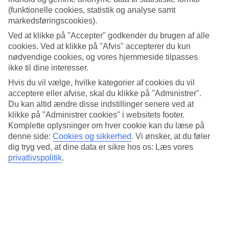
vandtemperatur. Her har vi samlet al information om vejret i
(funktionelle cookies, statistik og analyse samt
Oristano måned for måned.
markedsføringscookies).
Gennemsnitstemperatur – Oristano
Ved at klikke på "Accepter" godkender du brugen af alle
cookies. Ved at klikke på "Afvis" accepterer du kun
Populære hoteller – Oristano
nødvendige cookies, og vores hjemmeside tilpasses
ikke til dine interesser.
Mere i samme kategori
Hvis du vil vælge, hvilke kategorier af cookies du vil
acceptere eller afvise, skal du klikke på "Administrer".
Verona - Vejr og temperaturer
Du kan altid ændre disse indstillinger senere ved at
Sicilien - Vejr og temperaturer
klikke på "Administrer cookies" i websitets footer.
Vejret på Sardinien: Guide til klima og temperaturer
Komplette oplysninger om hver cookie kan du læse på
Praiano - Vejr og temperaturer
denne side:
Cookies og sikkerhed
.
Vi ønsker, at du føler
Maiori - Vejr og temperaturer
dig tryg ved, at dine data er sikre hos os: Læs vores
Mere i samme område
privatlivspolitik
.
Hoteller Amalfi
All Inclusive i Italien
All Inclusive på Sicilien
All Inclusive på Sardinien
Rejser til Oristano