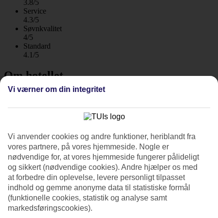
3.8/5
Service
4.3/5
Søvnkvalitet
4/5
Standard
4.1/5
Om hotellet
Vi værner om din integritet
3*
Officiel kategori
WiFi
Hyggeligt hotel nær stranden
Vi anvender cookies og andre funktioner, heriblandt fra
vores partnere, på vores hjemmeside. Nogle er
Hotel Ciardino La Playa er et typisk lille italiensk hotel tæt på
nødvendige for, at vores hjemmeside fungerer pålideligt
Lidostranden i Alghero. Hotellet har en voksen atmosfære og et
og sikkert (nødvendige cookies). Andre hjælper os med
fredeligt poolområde med en tilstødende terrasse omgivet af en
at forbedre din oplevelse, levere personligt tilpasset
velholdt have. Morgenmadsbuffet indgår i rejsens pris.
indhold og gemme anonyme data til statistiske formål
Til sommeren har hotellet fået en ny ejer, og både værelserne og
(funktionelle cookies, statistik og analyse samt
fællesområderne vil blive renoveret.
markedsføringscookies).