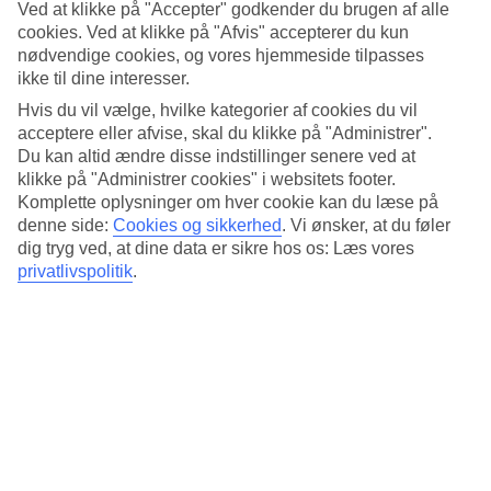
Pool og terrasse i haven
Ved at klikke på "Accepter" godkender du brugen af alle
cookies. Ved at klikke på "Afvis" accepterer du kun
Poolområdet er omgivet af solsenge og ligger i en lille have med
nødvendige cookies, og vores hjemmeside tilpasses
frodig middelhavsvegetation. I løbet af dagen kan du købe
ikke til dine interesser.
drikkevarer i baren, og morgenmad, som indgår i rejsens pris,
serveres hver morgen i hotellets morgenmadsrestaurant.
Hvis du vil vælge, hvilke kategorier af cookies du vil
acceptere eller afvise, skal du klikke på "Administrer".
I gåafstand til Algheros historiske kvarter
Du kan altid ændre disse indstillinger senere ved at
klikke på "Administrer cookies" i websitets footer.
I nabolaget omkring hotellet finder du et lokalt supermarked og
Komplette oplysninger om hver cookie kan du læse på
restauranter. Algheros gamle bydel og hyggelige gyder ligger
denne side:
Cookies og sikkerhed
.
Vi ønsker, at du føler
omkring to kilometer væk. Du kan gå langs kystvejen eller tage den
dig tryg ved, at dine data er sikre hos os: Læs vores
lokale bus ind til centrum.
privatlivspolitik
.
Hotellet byder gæster fra 18 år velkommen.
Antal værelser : 33
Kort om hotellet
Til strand/badning
100 m
Udendørspool
Ja