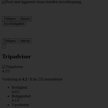
Tidligere
Næste
Se billedgalleri
Tidligere
Næste
Tripadvisor
4.2/5
Vurdering af
4.2 / 5
fra
233 anmeldelser
Renlighed
4.6/5
Beliggenhed
4.1/5
Værelserne