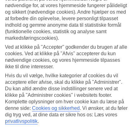
nødvendige for, at vores hjemmeside fungerer pålideligt
Søg
og sikkert (nødvendige cookies). Andre hjælper os med
at forbedre din oplevelse, levere personligt tilpasset
indhold og gemme anonyme data til statistiske formål
(funktionelle cookies, statistik og analyse samt
Du er på nuværende tidspunkt på
markedsføringscookies).
Ved at klikke på "Accepter" godkender du brugen af alle
Hjem
cookies. Ved at klikke på "Afvis" accepterer du kun
Rejse
Italien
nødvendige cookies, og vores hjemmeside tilpasses
Rimini
ikke til dine interesser.
Afbudsrejser
Hvis du vil vælge, hvilke kategorier af cookies du vil
acceptere eller afvise, skal du klikke på "Administrer".
Afbudsrejser Rimini
Du kan altid ændre disse indstillinger senere ved at
klikke på "Administrer cookies" i websitets footer.
Her finder du vores afbudsrejser til Rimini Smidige og billige
Komplette oplysninger om hver cookie kan du læse på
pakkerejser, der bringer dig til varmen. På nogle af vores
denne side:
Cookies og sikkerhed
.
Vi ønsker, at du føler
afbudsrejser indgår
All Inclusive
, mens andre tilbud er mere
dig tryg ved, at dine data er sikre hos os: Læs vores
spartanske – her findes noget for enhver smag og pengepung.
privatlivspolitik
.
Hoteltips