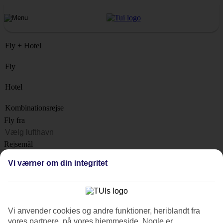
Fly + Hotel
Fly
Hotel
Kombinationsrejse
Fly fra
Rejsemål
Liste
Vi værner om din integritet
Hvornår?
Hvor længe?
1 uge
Vi anvender cookies og andre funktioner, heriblandt fra
Antal rejsende
vores partnere, på vores hjemmeside. Nogle er