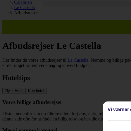
Calabrien
Le Castella
Afbudsrejser
Afbudsrejser Le Castella
Her finder du vores afbudsrejser til
Le Castella
. Nemme og billige pakk
er der noget for enhver smag og ethvert budget.
Hoteltips
Fly + Hotel
Kun hotel
Vores billige afbudsrejser
Vi værner 
I listen nedenfor kan du filtrere efter afrejseby, dato, rejsemål og rejs
denne side ofte for at finde en billig rejse og bestille din næste ferie ti
Mere i samme kategori