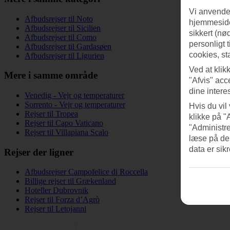
Vi anvender
Afbudsrejser til Noto
hjemmeside
Afbudsrejser til Sicilien
sikkert (nø
Afbudsrejser til Como
personligt 
Afbudsrejser til Gardasøen
cookies, st
Afbudsrejser til Ligurien
Ved at klik
Mere i samme område
"Afvis" acc
dine intere
Venedig - Vejr og temperaturer
Sorrento - Vejr og temperaturer
Hvis du vil
Rejser til Tropea
klikke på "
Rejser til Capo Vaticano
"Administre
Rejser til Villapiana Scalo
læse på de
data er sik
Rejser der ligner
Afbudsrejser Campofelice di Roccella
Billige rejser til Grækenland
Hoteller Dubrovnik
Rejser til Forza d’Agrò
Rejser til Letojanni