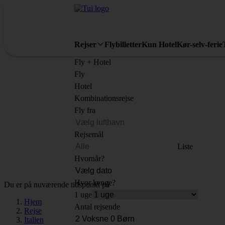
Rejser
Flybilletter
Kun Hotel
Kør-selv-ferie
Fly + Hotel
Fly
Hotel
Kombinationsrejse
Fly fra
Rejsemål
Liste
Hvornår?
Hvor længe?
Du er på nuværende tidspunkt på
1 uge
Hjem
Antal rejsende
Rejse
Italien