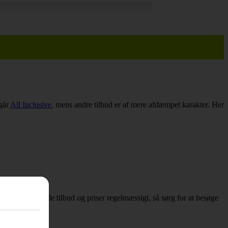
dgår
All Inclusive
, mens andre tilbud er af mere afdæmpet karakter. Her
ser, opdateres både tilbud og priser regelmæssigt, så sørg for at besøge