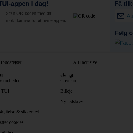
UI-appen i dag!
Få til
Scan QR-koden med dit
Ab
mobilkamera for at hente appen.
Følg o
fbudsrejser
All Inclusive
I
Øvrigt
ksomheden
Gavekort
s TUI
Billeje
Nyhedsbrev
kyttelse & sikkerhed
trer cookies
gtighed