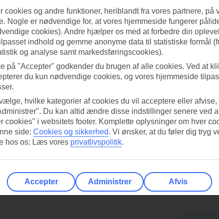
 cookies og andre funktioner, heriblandt fra vores partnere, på 
. Nogle er nødvendige for, at vores hjemmeside fungerer pålide
dvendige cookies). Andre hjælper os med at forbedre din oplevel
tilpasset indhold og gemme anonyme data til statistiske formål (f
atistik og analyse samt markedsføringscookies).
ke på "Accepter" godkender du brugen af alle cookies. Ved at kl
epterer du kun nødvendige cookies, og vores hjemmeside tilpass
sser.
 vælge, hvilke kategorier af cookies du vil acceptere eller afvise,
Administrer". Du kan altid ændre disse indstillinger senere ved a
r cookies" i websitets footer. Komplette oplysninger om hver co
nne side:
Cookies og sikkerhed
.
Vi ønsker, at du føler dig tryg v
re hos os: Læs vores
privatlivspolitik
.
Accepter
Administrer
Afvis