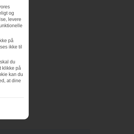
vores
ligt og
se, levere
unktionelle
ikke på
es ikke til
 skal du
t klikke på
okie kan du
ed, at dine