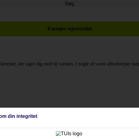
Søg
Kæmpe rejseoutlet
erejser, der tager dig med til varmen. I nogle af vores afbudsrejser in
om din integritet
elængde for at tilpasse rejsen til dine behov. Da der er tale om afbudsrej
l Le Castella!