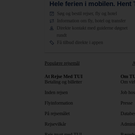
Hele ferien i mobilen.
Hent T
Søg og bestil rejser, fly og hotel
Information om fly, hotel og transfer
Direkte kontakt med guiderne døgnet
rundt
Få tilbud direkte i appen
Populære rejsemål
A
At Rejse Med TUI
Om TU
Betaling og billetter
Om vir
Inden rejsen
Job ho
Flyinformation
Presse
På rejsemålet
Databes
Rejsevilkår
Adminis
Rejs trygt med TUI
Bæredy