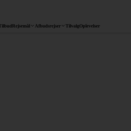
Tilbud
Rejsemål
Afbudsrejser
Tilvalg
Oplevelser