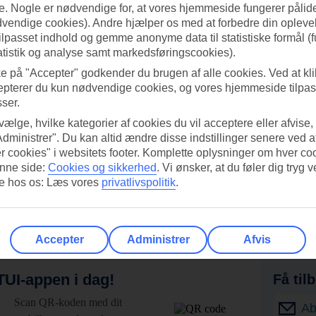
. Nogle er nødvendige for, at vores hjemmeside fungerer pålide
dvendige cookies). Andre hjælper os med at forbedre din oplevel
tilpasset indhold og gemme anonyme data til statistiske formål (f
atistik og analyse samt markedsføringscookies).
ke på "Accepter" godkender du brugen af alle cookies. Ved at kl
epterer du kun nødvendige cookies, og vores hjemmeside tilpass
sser.
 vælge, hvilke kategorier af cookies du vil acceptere eller afvise,
Administrer". Du kan altid ændre disse indstillinger senere ved a
r cookies" i websitets footer. Komplette oplysninger om hver co
nne side:
Cookies og sikkerhed
.
Vi ønsker, at du føler dig tryg v
re hos os: Læs vores
privatlivspolitik
.
Accepter
Administrer
Afvis
UI-appen i dag!
Få til
Scan QR-koden med dit
Ab