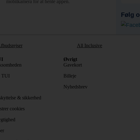
mobilkamera for at hente appen.
Følg o
fbudsrejser
All Inclusive
I
Øvrigt
ksomheden
Gavekort
s TUI
Billeje
Nyhedsbrev
kyttelse & sikkerhed
trer cookies
gtighed
er