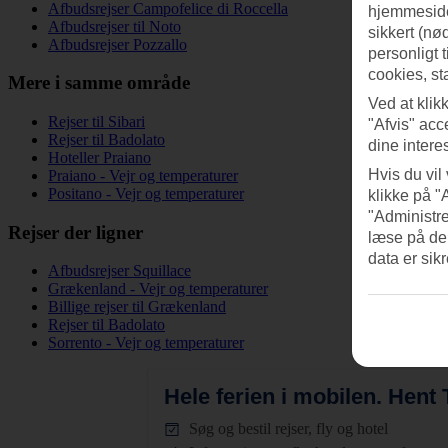
Afbudsrejser Campofelice di Roccella
hjemmeside
Afbudsrejser til Noto
sikkert (nø
Afbudsrejser Pozzallo
personligt 
cookies, st
Mere i samme område
Ved at klik
Rejser til Sibari
"Afvis" acc
Rejser til Badolato
dine intere
Hoteller Praiano
Hvis du vil
Praiano - Vejr og temperaturer
Positano - Vejr og temperaturer
klikke på "
"Administre
Rejser der ligner
læse på de
data er sik
Afbudsrejser Squillace
Grækenland - Vejr og temperaturer
Billige rejser til Grækenland
Rejser til Badolato
Sorrento - Vejr og temperaturer
Hele ferien i mobilen.
Hent T
Søg og bestil rejser, fly og hotel