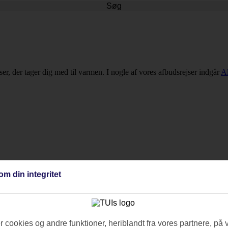
Søg
er, der tager dig med til varmen. I nogle af vores afbudsrejser indgår
Al
elængde for at tilpasse rejsen til dine behov. Da der er tale om afbudsrej
om din integritet
 Sibari!
 cookies og andre funktioner, heriblandt fra vores partnere, på 