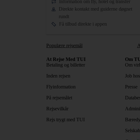
Information om fly, hotel og transfer
Direkte kontakt med guiderne døgnet
rundt
Få tilbud direkte i appen
Populære rejsemål
A
At Rejse Med TUI
Om TU
Betaling og billetter
Om vir
Inden rejsen
Job ho
Flyinformation
Presse
På rejsemålet
Databes
Rejsevilkår
Adminis
Rejs trygt med TUI
Bæredy
Selskab