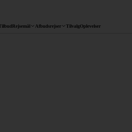
Tilbud
Rejsemål
Afbudsrejser
Tilvalg
Oplevelser