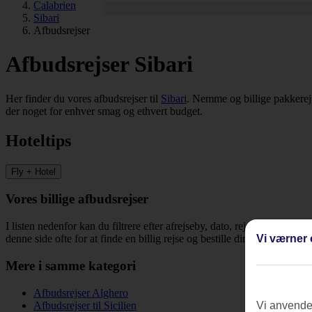
Calabrien
Sibari
Afbudsrejser
Afbudsrejser Sibari
Her finder du vores afbudsrejser til
Sibari
. Nemme og billige pakkerejs
der noget for enhver smag og ethvert budget.
Hoteltips
Fly + Hotel
Vores billige afbudsrejser
I listen nedenfor kan du filtrere efter afrejseby, dato, rejsemål og rejs
Vi værner 
denne side ofte for at finde en billig rejse og bestille din næste ferie til
Mere i samme kategori
Afbudsrejser Alghero
Afbudsrejser til Sicilien
Vi anvender