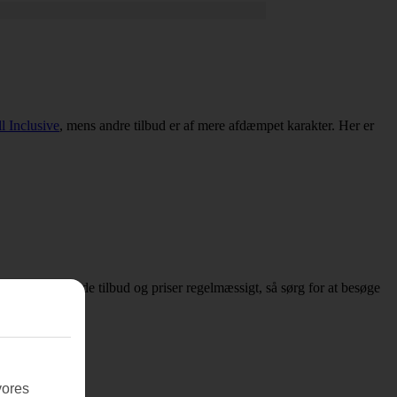
l Inclusive
, mens andre tilbud er af mere afdæmpet karakter. Her er
ser, opdateres både tilbud og priser regelmæssigt, så sørg for at besøge
vores