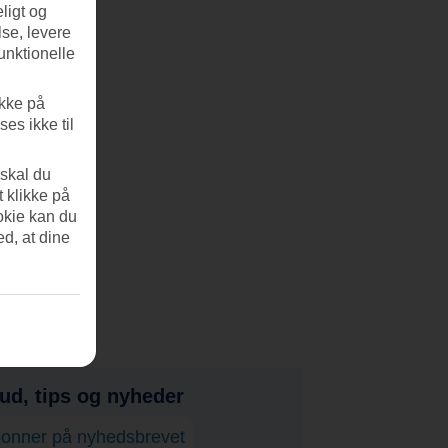
ligt og
se, levere
unktionelle
ikke på
es ikke til
 skal du
t klikke på
okie kan du
ed, at dine
bud, tips og nyheder
onner på nyhedsbrevet