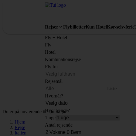
Rejser
Flybilletter
Kun Hotel
Kør-selv-ferie
Fly + Hotel
Fly
Hotel
Kombinationsrejse
Fly fra
Rejsemål
Liste
Hvornår?
Hvor længe?
Du er på nuværende tidspunkt på
1 uge
Hjem
Antal rejsende
Rejse
Italien