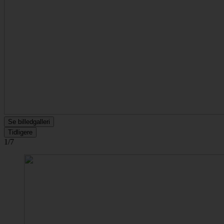
Se billedgalleri
Tidligere
1/7