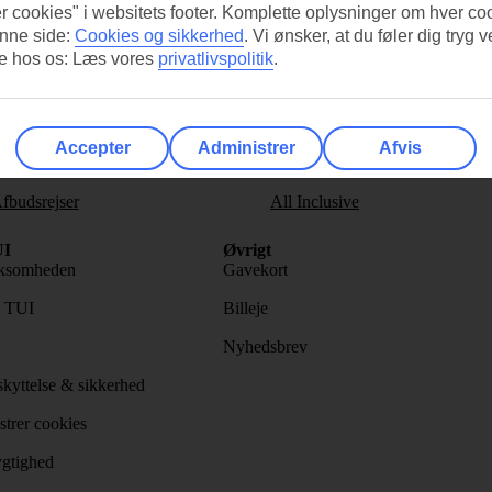
r cookies" i websitets footer. Komplette oplysninger om hver co
nne side:
Cookies og sikkerhed
.
Vi ønsker, at du føler dig tryg v
re hos os: Læs vores
privatlivspolitik
.
s nyhedsbrev
>
Accepter
Administrer
Afvis
fbudsrejser
All Inclusive
I
Øvrigt
ksomheden
Gavekort
s TUI
Billeje
Nyhedsbrev
kyttelse & sikkerhed
trer cookies
gtighed