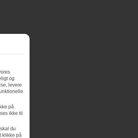
vores
ligt og
se, levere
unktionelle
ikke på
es ikke til
 skal du
t klikke på