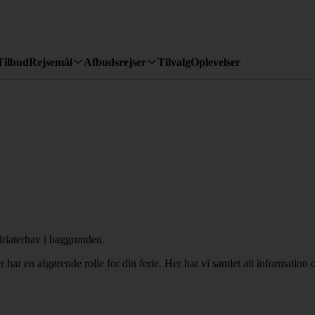
Tilbud
Rejsemål
Afbudsrejser
Tilvalg
Oplevelser
r har en afgørende rolle for din ferie. Her har vi samlet alt information 