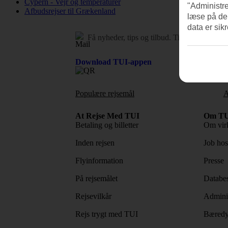
Cypern - Vejr og temperaturer
"Administre
Afbudsrejser til Grækenland
læse på de
data er sik
Få nyheder, tips og tilbud.
Tilmeld dig vore
Download TUI-appen
Populære rejsemål
A
At Rejse Med TUI
Om TU
Betaling og billetter
Om vir
Inden rejsen
Job ho
Flyinformation
Presse
På rejsemålet
Databes
Rejsevilkår
Adminis
Rejs trygt med TUI
Bæredy