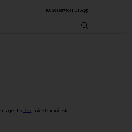
Kundeservice
TUI App
om vejret for
Bari
, måned for måned.