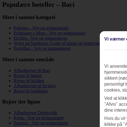
Populære hoteller – Bari
Mere i samme kategori
Palermo - Vejr og temperaturer
Polignano a Mare - Vejr og temperaturer
Sicilien - Vejr og temperaturer
Vi værner 
Vejret på Sardinien: Guide til klima og temperaturer
Portofino - Vejr og temperaturer
Mere i samme område
Vi anvender
Afbudsrejser til Bari
hjemmeside
Rejser til Italien
sikkert (nø
Rejser til Sicilien
personligt 
Afbudsrejser til Sicilien
cookies, st
Rejser til Sardinien
Ved at klik
Rejser der ligner
"Afvis" acc
dine intere
Afbudsrejser Dubrovnik
Kreta - Vejr og temperaturer
Hvis du vil
Spanien - Vejr og temperaturer
klikke på "