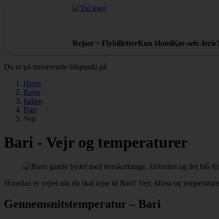
Rejser
Flybilletter
Kun Hotel
Kør-selv-ferie
Du er på nuværende tidspunkt på
Hjem
Rejse
Italien
Bari
Vejr
Bari - Vejr og temperaturer
Hvordan er vejret når du skal rejse til Bari? Vejr, klima og temperature
Gennemsnitstemperatur – Bari