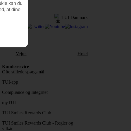
okie kan du
ed, at dine
TUI Danmark
Vejret
Hotel
Kundeservice
Ofte stillede spørgsmål
TUI-app
Compliance og Integritet
myTUI
TUI Smiles Rewards Club
TUI Smiles Rewards Club - Regler og
vilkår