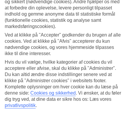
dage ved havet, vandreture langs de dramatiske klipper eller
og sikkert (nødvendige cookies). Andre hjælper os med
hyggelige byvandringer, er det godt at kende vejret på Amalfikysten
at forbedre din oplevelse, levere personligt tilpasset
– både måned for måned og året rundt.
indhold og gemme anonyme data til statistiske formål
(funktionelle cookies, statistik og analyse samt
Vejret på Amalfikysten året rundt
markedsføringscookies).
Ved at klikke på "Accepter" godkender du brugen af alle
Når vi ser på Amalfikystens vejr året rundt, er det tydeligt, at
cookies. Ved at klikke på "Afvis" accepterer du kun
området har et klassisk middelhavsklima. Somrene er varme og tørre
nødvendige cookies, og vores hjemmeside tilpasses
med temperaturer, der ofte når over 30 grader i juli og august, mens
vintrene er milde og lidt mere regnfulde med dagtemperaturer
ikke til dine interesser.
omkring 10-15 grader. Foråret og efteråret byder på behagelige
Hvis du vil vælge, hvilke kategorier af cookies du vil
temperaturer, frodig natur og færre turister, hvilket gør disse perioder
acceptere eller afvise, skal du klikke på "Administrer".
ideelle for en mere rolig ferieoplevelse.
Du kan altid ændre disse indstillinger senere ved at
Vejret på Amalfikysten i marts
klikke på "Administrer cookies" i websitets footer.
Komplette oplysninger om hver cookie kan du læse på
denne side:
Cookies og sikkerhed
.
Vi ønsker, at du føler
I marts begynder Amalfikysten at vågne op fra vinteren, og
dig tryg ved, at dine data er sikre hos os: Læs vores
amalfikysten vejr byder i gennemsnit på 15 grader og flere
solskinstimer. Det er en dejlig tid til at udforske området til fods eller
privatlivspolitik
.
nyde de små byer, inden sommerens travlhed tager fat.
Vejret på Amalfikysten i april