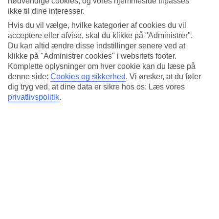
nødvendige cookies, og vores hjemmeside tilpasses
Poolområde og tagterrasse
ikke til dine interesser.
I løbet af dagen kan du nyde udsigten fra en liggestol i poolområdet
Hvis du vil vælge, hvilke kategorier af cookies du vil
eller sætte dig på en loungesofa. Tag en dukkert i poolen eller noget
acceptere eller afvise, skal du klikke på "Administrer".
at spise eller drikke i poolbaren. Om aftenen kan du se solen gå ned
Du kan altid ændre disse indstillinger senere ved at
fra tagterrassen.
klikke på "Administrer cookies" i websitets footer.
Komplette oplysninger om hver cookie kan du læse på
Morgenmadsbuffet og à la carte-middag
denne side:
Cookies og sikkerhed
.
Vi ønsker, at du føler
Du kan også nyde udsigten fra restauranten både inden for og ude
dig tryg ved, at dine data er sikre hos os: Læs vores
på terrassen. Der serveres en morgenmadsbuffet og middag med
privatlivspolitik
.
klassiske italienske retter. Morgenmad indgår i rejsens pris, og hvis
du ønsker, at aftensmad også skal indgå, kan halvpension bestilles
som tilvalg.
Afslapning, motion og underholdning
Hotellets spa tilbyder massage og har skønhedsbehandlinger på
menuen, og der er sauna, hammam, spabad og træningsrum. På
hotellet kan du også spille bordtennis eller billard, og nogle aftener
er der livemusik.
Antal værelser : 110