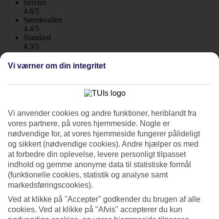
Service
4.8/5
Søvnkvalitet
4.4/5
Standard
4.3/5
Om hotellet
Vi værner om din integritet
4*
Officiel kategori
WiFi
Vi anvender cookies og andre funktioner, heriblandt fra
Panoramaudsigt over Napolibugten
vores partnere, på vores hjemmeside. Nogle er
nødvendige for, at vores hjemmeside fungerer pålideligt
Grand President Hotel har en høj beliggenhed på en bakke lige uden
og sikkert (nødvendige cookies). Andre hjælper os med
for Sorrentos centrum. Hotellet tilbyder en uovertruffen
at forbedre din oplevelse, levere personligt tilpasset
panoramaudsigt over Middelhavet og Napolibugten både fra
indhold og gemme anonyme data til statistiske formål
poolområdet, restauranten og tagterrassen.
(funktionelle cookies, statistik og analyse samt
markedsføringscookies).
Værelserne og fællesområderne er indrettede i traditionel italiensk
stil, og uden for hotellet bliver du mødt af smukke grønne områder.
Ved at klikke på "Accepter" godkender du brugen af alle
Hotellet tilbyder også en gratis shuttle-service til Sorrentos centrum.
cookies. Ved at klikke på "Afvis" accepterer du kun