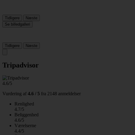
Tidligere
Næste
Se billedgalleri
Tidligere
Næste
Tripadvisor
4.6/5
Vurdering af
4.6 / 5
fra
2148 anmeldelser
Renlighed
4.7/5
Beliggenhed
4.6/5
Værelserne
4.4/5